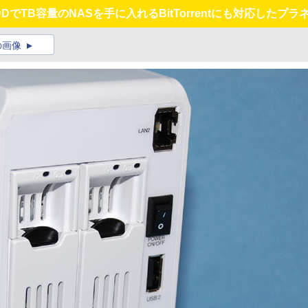
DDでTB容量のNASを手に入れるBitTorrentにも対応したプラネ
の画像