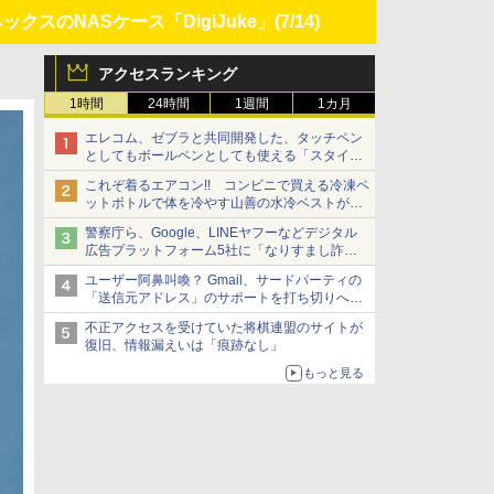
ックスのNASケース「DigiJuke」
(7/14)
アクセスランキング
1時間
24時間
1週間
1カ月
エレコム、ゼブラと共同開発した、タッチペン
としてもボールペンとしても使える「スタイラ
スツーウェイ」発売 iPadにも紙にも、持ち替
これぞ着るエアコン!! コンビニで買える冷凍ペ
えずに書き込める
ットボトルで体を冷やす山善の水冷ベストがロ
ードバイクにちょうどいい【ぼっち・ざ・ろー
警察庁ら、Google、LINEヤフーなどデジタル
ど！その14】【空いた時間でなにしてる？】
広告プラットフォーム5社に「なりすまし詐欺
広告」対策強化を要請 著名人の写真や映像を
ユーザー阿鼻叫喚？ Gmail、サードパーティの
使った投資詐欺などへの対策として
「送信元アドレス」のサポートを打ち切りへ
【やじうまWatch】
不正アクセスを受けていた将棋連盟のサイトが
復旧、情報漏えいは「痕跡なし」
もっと見る