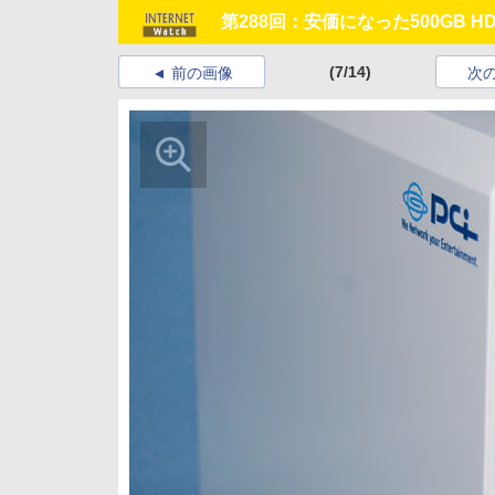
第288回：安価になった500GB H
(7/14)
前の画像
次