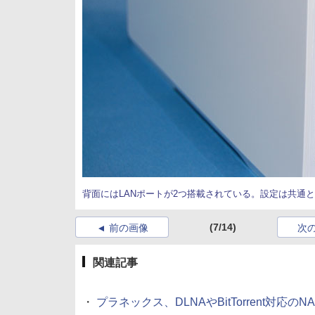
背面にはLANポートが2つ搭載されている。設定は共通
(7/14)
前の画像
次
関連記事
・
プラネックス、DLNAやBitTorrent対応の