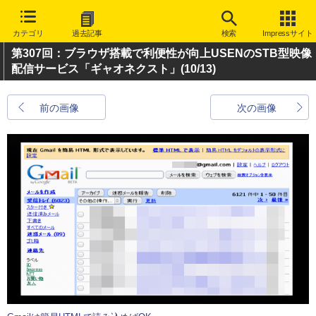
カテゴリ
過去記事
検索
Impressサイト
第307回：ブラウザ搭載で利便性が向上USENのSTB型映像
配信サービス「ギャオネクスト」
(10/13)
前の画像
次の画像