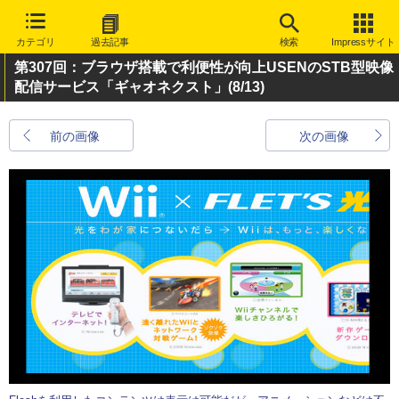
カテゴリ
過去記事
検索
Impressサイト
第307回：ブラウザ搭載で利便性が向上USENのSTB型映像
配信サービス「ギャオネクスト」
(8/13)
前の画像
次の画像