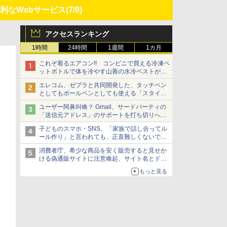
利なWebサービス
(7/9)
アクセスランキング
1時間
24時間
1週間
1カ月
これぞ着るエアコン!! コンビニで買える冷凍ペ
ットボトルで体を冷やす山善の水冷ベストがロ
ードバイクにちょうどいい【ぼっち・ざ・ろー
エレコム、ゼブラと共同開発した、タッチペン
ど！その14】【空いた時間でなにしてる？】
としてもボールペンとしても使える「スタイラ
スツーウェイ」発売 iPadにも紙にも、持ち替
ユーザー阿鼻叫喚？ Gmail、サードパーティの
えずに書き込める
「送信元アドレス」のサポートを打ち切りへ
【やじうまWatch】
子どものスマホ・SNS、「家族で話し合ってル
ール作り」と言われても、正直難しくないです
か？ 「16歳になった瞬間にSNSデビューする
消費者庁、希少な商品を安く販売すると見せか
方が怖い」という上沼紫野弁護士にヒントを聞
ける偽通販サイトに注意喚起、サイト名とドメ
く
イン名を公表
もっと見る