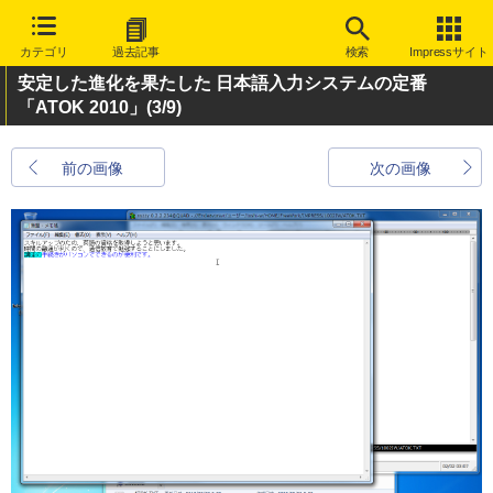
カテゴリ
過去記事
検索
Impressサイト
安定した進化を果たした 日本語入力システムの定番
「ATOK 2010」
(3/9)
前の画像
次の画像