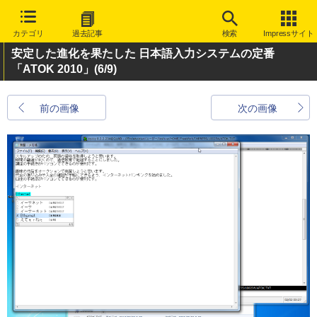
カテゴリ
過去記事
検索
Impressサイト
安定した進化を果たした 日本語入力システムの定番
「ATOK 2010」
(6/9)
前の画像
次の画像