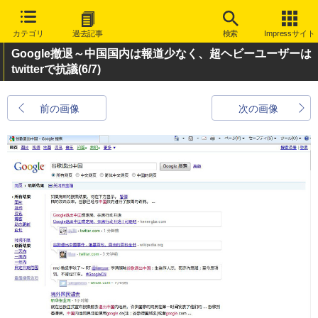
カテゴリ
過去記事
検索
Impressサイト
Google撤退～中国国内は報道少なく、超ヘビーユーザーは
twitterで抗議
(6/7)
前の画像
次の画像