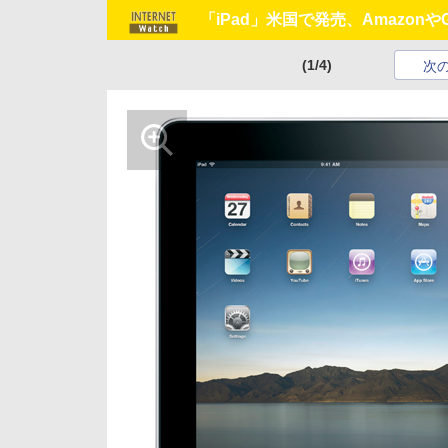
「iPad」米国で発売、Amazonや
(1/4)
次