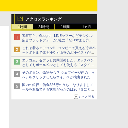
アクセスランキング
1時間
24時間
1週間
1カ月
警察庁ら、Google、LINEヤフーなどデジタル
広告プラットフォーム5社に「なりすまし詐欺
広告」対策強化を要請 著名人の写真や映像を
これぞ着るエアコン!! コンビニで買える冷凍ペ
使った投資詐欺などへの対策として
ットボトルで体を冷やす山善の水冷ベストがロ
ードバイクにちょうどいい【ぼっち・ざ・ろー
エレコム、ゼブラと共同開発した、タッチペン
ど！その14】【空いた時間でなにしてる？】
としてもボールペンとしても使える「スタイラ
スツーウェイ」発売 iPadにも紙にも、持ち替
そのボタン、偽物かも？ ウェブページ内の「次
えずに書き込める
へ」をクリックしたらウイルスが検出されたと
警告が出た【それってネット詐欺ですよ！】
国内の銀行・信金386行のうち、なりすましメ
ールを遮断できる状態だったのは26.7％にとど
まる～GMOブランドセキュリティ調査
もっと見る