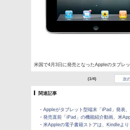
米国で4月3日に発売となったAppleのタブレッ
(1/4)
次
関連記事
・
Appleがタブレット型端末「iPad」発表、電
・
発売直前「iPad」の機能紹介動画、米Appleが
・
米Appleの電子書籍ストアは、Kindleよりも