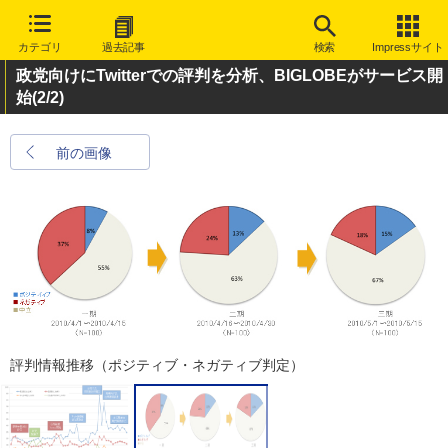
カテゴリ
過去記事
検索
Impressサイト
政党向けにTwitterでの評判を分析、BIGLOBEがサービス開
始
(2/2)
前の画像
評判情報推移（ポジティブ・ネガティブ判定）