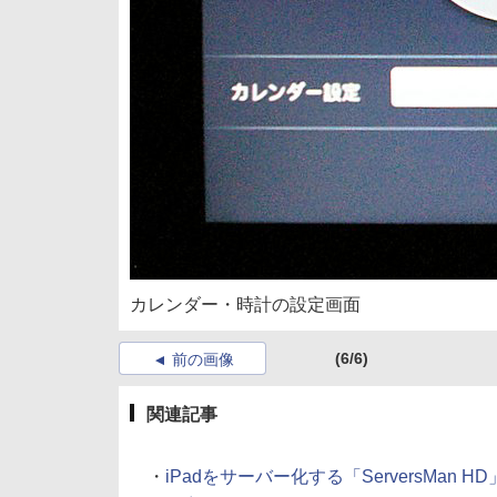
カレンダー・時計の設定画面
(6/6)
前の画像
関連記事
・
iPadをサーバー化する「ServersMan HD」