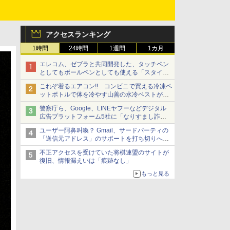
アクセスランキング
1時間
24時間
1週間
1カ月
エレコム、ゼブラと共同開発した、タッチペン
としてもボールペンとしても使える「スタイラ
スツーウェイ」発売 iPadにも紙にも、持ち替
これぞ着るエアコン!! コンビニで買える冷凍ペ
えずに書き込める
ットボトルで体を冷やす山善の水冷ベストがロ
ードバイクにちょうどいい【ぼっち・ざ・ろー
警察庁ら、Google、LINEヤフーなどデジタル
ど！その14】【空いた時間でなにしてる？】
広告プラットフォーム5社に「なりすまし詐欺
広告」対策強化を要請 著名人の写真や映像を
ユーザー阿鼻叫喚？ Gmail、サードパーティの
使った投資詐欺などへの対策として
「送信元アドレス」のサポートを打ち切りへ
【やじうまWatch】
不正アクセスを受けていた将棋連盟のサイトが
復旧、情報漏えいは「痕跡なし」
もっと見る