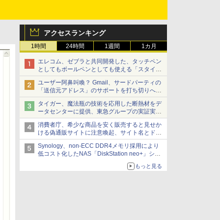
アクセスランキング
1時間
24時間
1週間
1カ月
エレコム、ゼブラと共同開発した、タッチペン
としてもボールペンとしても使える「スタイラ
スツーウェイ」発売 iPadにも紙にも、持ち替
ユーザー阿鼻叫喚？ Gmail、サードパーティの
えずに書き込める
「送信元アドレス」のサポートを打ち切りへ
【やじうまWatch】
タイガー、魔法瓶の技術を応用した断熱材をデ
ータセンターに提供、東急グループの実証実験
で 「ステンレス密封真空断熱パネル TIVIP」
消費者庁、希少な商品を安く販売すると見せか
ける偽通販サイトに注意喚起、サイト名とドメ
イン名を公表
Synology、non-ECC DDR4メモリ採用により
低コスト化したNAS「DiskStation neo+」シリ
ーズ 予算を抑えて導入でき、ECCメモリへの
もっと見る
アップグレードも可能