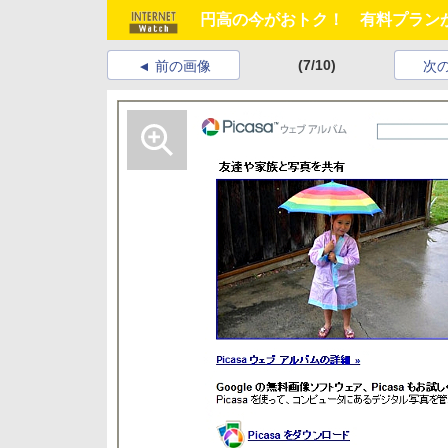
円高の今がおトク！ 有料プラン
(7/10)
前の画像
次