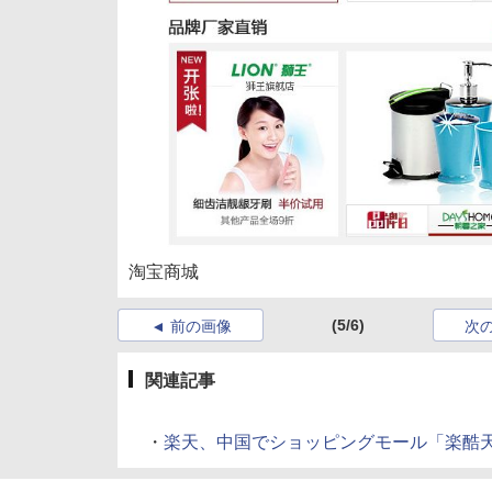
淘宝商城
(5/6)
前の画像
次
関連記事
・
楽天、中国でショッピングモール「楽酷天」オープ