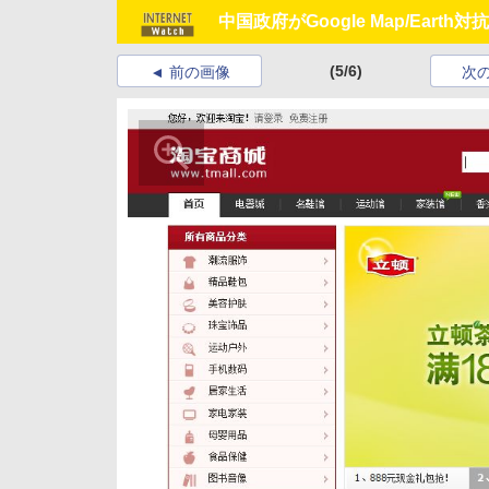
中国政府がGoogle Map/Ear
(5/6)
前の画像
次