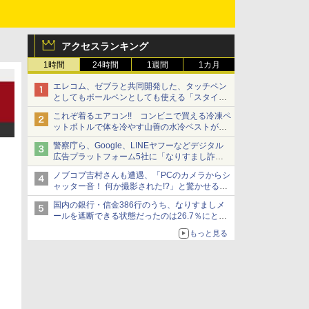
アクセスランキング
1時間
24時間
1週間
1カ月
エレコム、ゼブラと共同開発した、タッチペン
としてもボールペンとしても使える「スタイラ
スツーウェイ」発売 iPadにも紙にも、持ち替
これぞ着るエアコン!! コンビニで買える冷凍ペ
えずに書き込める
ットボトルで体を冷やす山善の水冷ベストがロ
ードバイクにちょうどいい【ぼっち・ざ・ろー
警察庁ら、Google、LINEヤフーなどデジタル
ど！その14】【空いた時間でなにしてる？】
広告プラットフォーム5社に「なりすまし詐欺
広告」対策強化を要請 著名人の写真や映像を
ノブコブ吉村さんも遭遇、「PCのカメラからシ
使った投資詐欺などへの対策として
ャッター音！ 何か撮影された!?」と驚かせる手
口とは？【それってネット詐欺ですよ！】
国内の銀行・信金386行のうち、なりすましメ
ールを遮断できる状態だったのは26.7％にとど
まる～GMOブランドセキュリティ調査
もっと見る