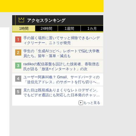
アクセスランキング
1時間
24時間
1週間
1カ月
手の届く場所に置いてサッと掃除できるハンデ
ィクリーナー、ニトリが発売
学生の「生成AIコピペ」レポートで悩む大学教
員たち。留年・落単・減点も
radikoの配信基盤を設計した技術者、香取啓志
氏が語る「放送×インターネット」の次
ユーザー阿鼻叫喚？ Gmail、サードパーティの
「送信元アドレス」のサポートを打ち切りへ
【やじうまWatch】
見た目は既視感ありまくりなレトロデザイン、
でもビデオ通話にも対応した日本発のチャット
アプリが登場【やじうまWatch】
もっと見る