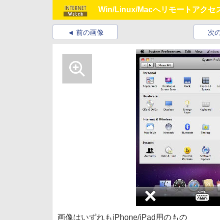
Win/Linux/Macへリモートアクセ
前の画像
次
画像はいずれもiPhone/iPad用のもの