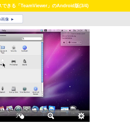
スできる「TeamViewer」のAndroid版
(3/4)
の画像