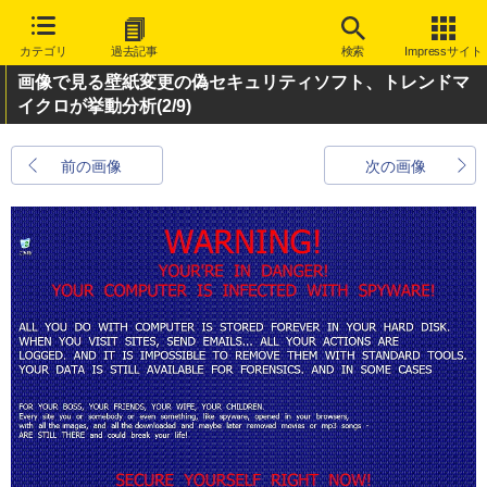
カテゴリ
過去記事
検索
Impressサイト
画像で見る壁紙変更の偽セキュリティソフト、トレンドマ
イクロが挙動分析
(2/9)
前の画像
次の画像