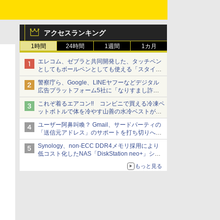
アクセスランキング
1時間
24時間
1週間
1カ月
エレコム、ゼブラと共同開発した、タッチペン
としてもボールペンとしても使える「スタイラ
スツーウェイ」発売 iPadにも紙にも、持ち替
警察庁ら、Google、LINEヤフーなどデジタル
えずに書き込める
広告プラットフォーム5社に「なりすまし詐欺
広告」対策強化を要請 著名人の写真や映像を
これぞ着るエアコン!! コンビニで買える冷凍ペ
使った投資詐欺などへの対策として
ットボトルで体を冷やす山善の水冷ベストがロ
ードバイクにちょうどいい【ぼっち・ざ・ろー
ユーザー阿鼻叫喚？ Gmail、サードパーティの
ど！その14】【空いた時間でなにしてる？】
「送信元アドレス」のサポートを打ち切りへ
【やじうまWatch】
Synology、non-ECC DDR4メモリ採用により
低コスト化したNAS「DiskStation neo+」シリ
ーズ 予算を抑えて導入でき、ECCメモリへの
もっと見る
アップグレードも可能