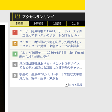
アクセスランキング
1時間
24時間
1週間
1カ月
ユーザー阿鼻叫喚？ Gmail、サードパーティの
「送信元アドレス」のサポートを打ち切りへ
【やじうまWatch】
タイガー、魔法瓶の技術を応用した断熱材をデ
ータセンターに提供、東急グループの実証実験
で 「ステンレス密封真空断熱パネル TIVIP」
「.jp」が40周年――1986年8月5日、Jon Postel
氏から村井純氏に委任
見た目は既視感ありまくりなレトロデザイン、
でもビデオ通話にも対応した日本発のチャット
アプリが登場【やじうまWatch】
学生の「生成AIコピペ」レポートで悩む大学教
員たち。留年・落単・減点も
もっと見る