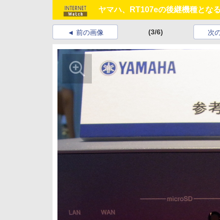
ヤマハ、RT107eの後継機種とな
(3/6)
前の画像
次