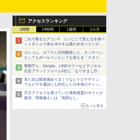
アクセスランキング
1時間
24時間
1週間
1カ月
これぞ着るエアコン!! コンビニで買える冷凍ペ
ットボトルで体を冷やす山善の水冷ベストがロ
ードバイクにちょうどいい【ぼっち・ざ・ろー
エレコム、ゼブラと共同開発した、タッチペン
ど！その14】【空いた時間でなにしてる？】
としてもボールペンとしても使える「スタイラ
スツーウェイ」発売 iPadにも紙にも、持ち替
警察庁ら、Google、LINEヤフーなどデジタル
えずに書き込める
広告プラットフォーム5社に「なりすまし詐欺
広告」対策強化を要請 著名人の写真や映像を
見た目は既視感ありまくりなレトロデザイン、
使った投資詐欺などへの対策として
でもビデオ通話にも対応した日本発のチャット
アプリが登場【やじうまWatch】
不正アクセスを受けていた将棋連盟のサイトが
復旧、情報漏えいは「痕跡なし」
もっと見る