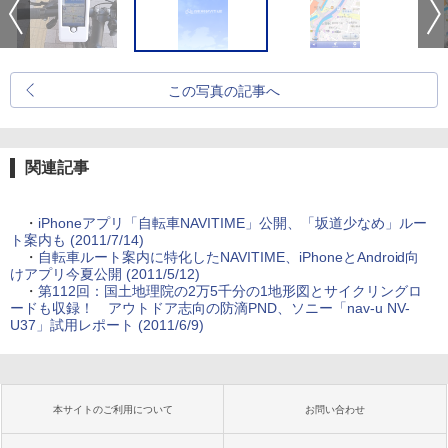
この写真の記事へ
関連記事
・
iPhoneアプリ「自転車NAVITIME」公開、「坂道少なめ」ルー
ト案内も (2011/7/14)
・
自転車ルート案内に特化したNAVITIME、iPhoneとAndroid向
けアプリ今夏公開 (2011/5/12)
・
第112回：国土地理院の2万5千分の1地形図とサイクリングロ
ードも収録！ アウトドア志向の防滴PND、ソニー「nav-u NV-
U37」試用レポート (2011/6/9)
本サイトのご利用について
お問い合わせ