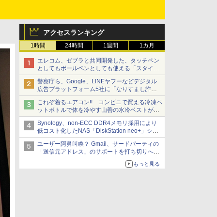
アクセスランキング
1時間
24時間
1週間
1カ月
エレコム、ゼブラと共同開発した、タッチペン
としてもボールペンとしても使える「スタイラ
スツーウェイ」発売 iPadにも紙にも、持ち替
警察庁ら、Google、LINEヤフーなどデジタル
えずに書き込める
広告プラットフォーム5社に「なりすまし詐欺
広告」対策強化を要請 著名人の写真や映像を
これぞ着るエアコン!! コンビニで買える冷凍ペ
使った投資詐欺などへの対策として
ットボトルで体を冷やす山善の水冷ベストがロ
ードバイクにちょうどいい【ぼっち・ざ・ろー
Synology、non-ECC DDR4メモリ採用により
ど！その14】【空いた時間でなにしてる？】
低コスト化したNAS「DiskStation neo+」シリ
ーズ 予算を抑えて導入でき、ECCメモリへの
ユーザー阿鼻叫喚？ Gmail、サードパーティの
アップグレードも可能
「送信元アドレス」のサポートを打ち切りへ
【やじうまWatch】
もっと見る