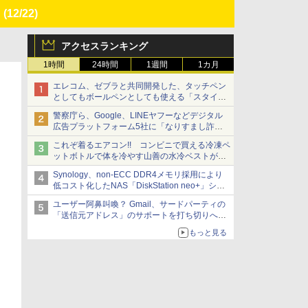
」
(12/22)
アクセスランキング
1時間
24時間
1週間
1カ月
エレコム、ゼブラと共同開発した、タッチペン
としてもボールペンとしても使える「スタイラ
スツーウェイ」発売 iPadにも紙にも、持ち替
警察庁ら、Google、LINEヤフーなどデジタル
えずに書き込める
広告プラットフォーム5社に「なりすまし詐欺
広告」対策強化を要請 著名人の写真や映像を
これぞ着るエアコン!! コンビニで買える冷凍ペ
使った投資詐欺などへの対策として
ットボトルで体を冷やす山善の水冷ベストがロ
ードバイクにちょうどいい【ぼっち・ざ・ろー
Synology、non-ECC DDR4メモリ採用により
ど！その14】【空いた時間でなにしてる？】
低コスト化したNAS「DiskStation neo+」シリ
ーズ 予算を抑えて導入でき、ECCメモリへの
ユーザー阿鼻叫喚？ Gmail、サードパーティの
アップグレードも可能
「送信元アドレス」のサポートを打ち切りへ
【やじうまWatch】
もっと見る