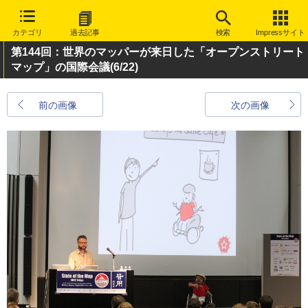
カテゴリ
過去記事
検索
Impressサイト
第144回：世界のマッパーが来日した「オープンストリート
マップ」の国際会議
(6/22)
前の画像
次の画像