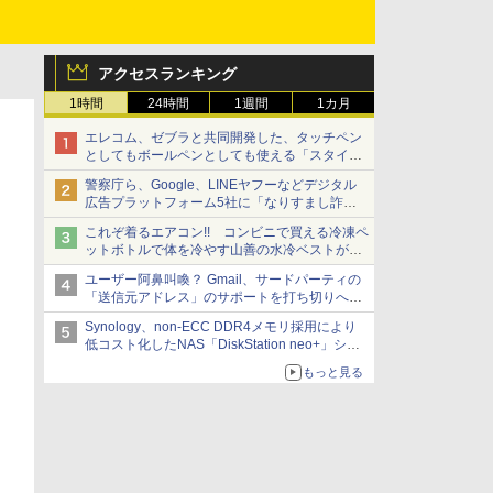
アクセスランキング
1時間
24時間
1週間
1カ月
エレコム、ゼブラと共同開発した、タッチペン
としてもボールペンとしても使える「スタイラ
スツーウェイ」発売 iPadにも紙にも、持ち替
警察庁ら、Google、LINEヤフーなどデジタル
えずに書き込める
広告プラットフォーム5社に「なりすまし詐欺
広告」対策強化を要請 著名人の写真や映像を
これぞ着るエアコン!! コンビニで買える冷凍ペ
使った投資詐欺などへの対策として
ットボトルで体を冷やす山善の水冷ベストがロ
ードバイクにちょうどいい【ぼっち・ざ・ろー
ユーザー阿鼻叫喚？ Gmail、サードパーティの
ど！その14】【空いた時間でなにしてる？】
「送信元アドレス」のサポートを打ち切りへ
【やじうまWatch】
Synology、non-ECC DDR4メモリ採用により
低コスト化したNAS「DiskStation neo+」シリ
ーズ 予算を抑えて導入でき、ECCメモリへの
もっと見る
アップグレードも可能