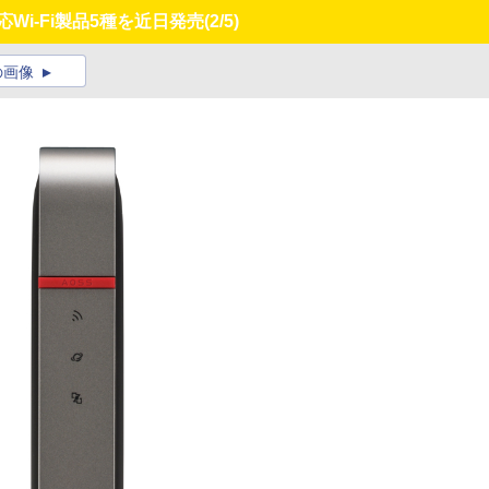
Wi-Fi製品5種を近日発売
(2/5)
の画像