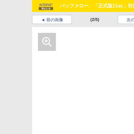
バッファロー、「正式版11ac」対応
(2/5)
前の画像
次