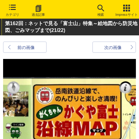
カテゴリ
過去記事
検索
Impressサイト
第162回：ネットで見る「富士山」特集～絵地図から防災地
図、ごみマップまで
(21/22)
前の画像
次の画像