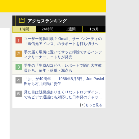
アクセスランキング
1時間
24時間
1週間
1カ月
ユーザー阿鼻叫喚？ Gmail、サードパーティの
「送信元アドレス」のサポートを打ち切りへ
【やじうまWatch】
手の届く場所に置いてサッと掃除できるハンデ
ィクリーナー、ニトリが発売
学生の「生成AIコピペ」レポートで悩む大学教
員たち。留年・落単・減点も
「.jp」が40周年――1986年8月5日、Jon Postel
氏から村井純氏に委任
見た目は既視感ありまくりなレトロデザイン、
でもビデオ通話にも対応した日本発のチャット
アプリが登場【やじうまWatch】
もっと見る