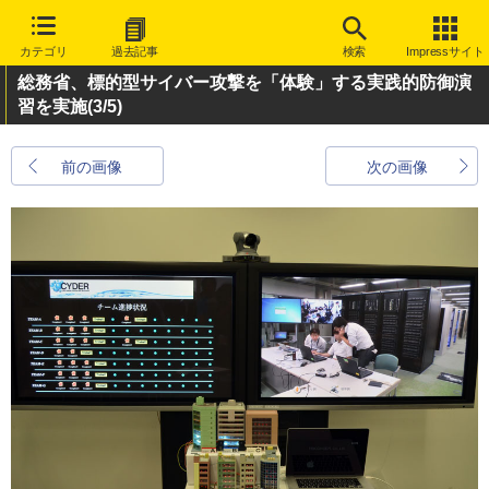
カテゴリ
過去記事
検索
Impressサイト
総務省、標的型サイバー攻撃を「体験」する実践的防御演
習を実施
(3/5)
前の画像
次の画像