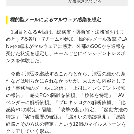
が表示されている
標的型メールによるマルウェア感染を想定
1回目となる今回は、総務省・防衛省・法務省をはじ
めとする5省庁・7チームが参加。標的型メール攻撃でLA
N内の端末がマルウェアに感染、外部のSOCから通報を
受けた状況を想定し、チームごとにインシデントレスポ
ンスを体験した。
今後も演習を継続することなどから、演習の細かな条
件などは明らかにされなかったが、大まかな内容として
は「事務局のメールに返信」「上司にインシデント検知
の報告」「感染PCの隔離を依頼」「検体を特定」「AV
ベンダーに解析依頼」「プロキシログの解析依頼」「他
感染PCの特定・隔離」「攻撃の起点特定」「起動方法の
特定」「実行履歴の確認」「漏えいの痕跡発見」「感染
経路とその方法の特定」という12個のマイルストーンを
クリアしていく形式。