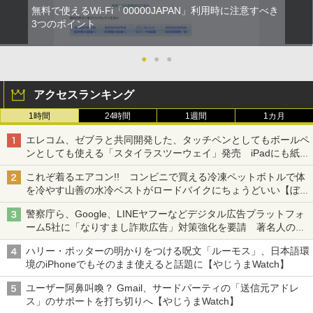
無料で使えるWi-Fi「00000JAPAN」利用時に注意すべき
3つのポイント
●
●
●
アクセスランキング
1時間
24時間
1週間
1カ月
エレコム、ゼブラと共同開発した、タッチペンとしてもボールペ
ンとしても使える「スタイラスツーウェイ」発売 iPadにも紙に
も、持ち替えずに書き込める
これぞ着るエアコン!! コンビニで買える冷凍ペットボトルで体
を冷やす山善の水冷ベストがロードバイクにちょうどいい【ぼっ
ち・ざ・ろーど！その14】【空いた時間でなにしてる？】
警察庁ら、Google、LINEヤフーなどデジタル広告プラットフォ
ーム5社に「なりすまし詐欺広告」対策強化を要請 著名人の写
真や映像を使った投資詐欺などへの対策として
ハリー・ポッターの明かりをつける呪文「ルーモス」、日本語環
境のiPhoneでもそのまま使えると話題に【やじうまWatch】
ユーザー阿鼻叫喚？ Gmail、サードパーティの「送信元アドレ
ス」のサポートを打ち切りへ【やじうまWatch】