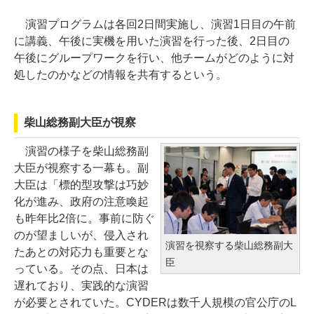
演習プログラムは各回2日間実施し、演習1日目の午前
に講義、午後に実機を用いた演習を行った後、2日目の
午後にグループワークを行い、他チームがどのように対
処したのかなどの情報を共有するという。
柴山総務副大臣が視察
演習の様子を柴山総務副
大臣が視察する一幕も。副
大臣は「標的型攻撃は巧妙
化が進み、政府の注意喚起
も昨年比2倍に。事前に防ぐ
のが望ましいが、侵入され
演習を視察する柴山総務副大
たあとの対応力も重要とな
臣
っている。その点、日本は
遅れており、実践的な演習
が必要とされていた。CYDERは数千人規模の官公庁のL