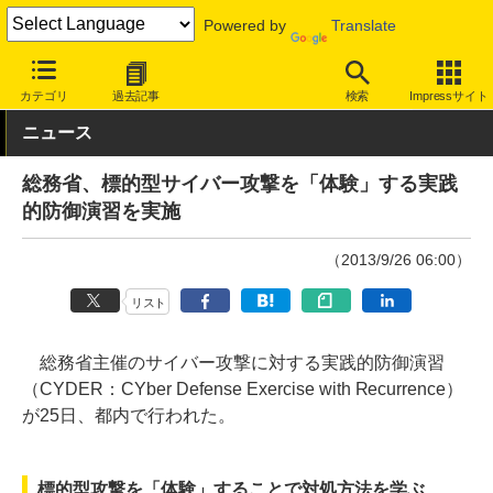
Powered by
Translate
INTERNET Watch
トピック
セキュリティ
その他
カテゴリ
過去記事
検索
Impressサイト
ニュース
総務省、標的型サイバー攻撃を「体験」する実践
的防御演習を実施
（2013/9/26 06:00）
リスト
総務省主催のサイバー攻撃に対する実践的防御演習
（CYDER：CYber Defense Exercise with Recurrence）
が25日、都内で行われた。
標的型攻撃を「体験」することで対処方法を学ぶ