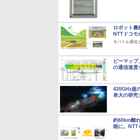
ロボット農
NTTドコ
モバイル通信
ビーマップ、最
の通信速度
420GHz
阜大の研究
約60km
能に。NT