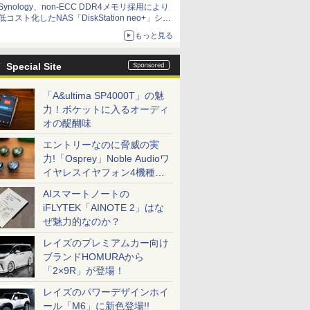
Synology、non-ECC DDR4メモリ採用により
低コスト化したNAS「DiskStation neo+」シリ
ーズ 予算を抑えて導入でき、ECCメモリへの
もっと見る
アップグレードも可能
Special Site
「A&ultima SP4000T」の魅
力！ポケットに入るオーディ
オの醍醐味
エントリーなのに脅威の実
力!「Osprey」Noble Audioワ
イヤレスイヤフォン4機種を
一気に聴く
AIスマートノートの
iFLYTEK「AINOTE 2」はな
ぜ魅力的なのか？
レイズのプレミアムカー向け
ブランドHOMURAから
「2×9R」が登場！
レイズのパワーデザインホイ
ール「M6」に新色登場!!