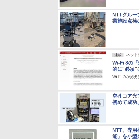
NTTグル
業施設点検
ネット
連載
Wi-Fi 
的に“必須
Wi-Fi 7の現状
空孔コア光
初めて成功
NTT、専
能」を小型