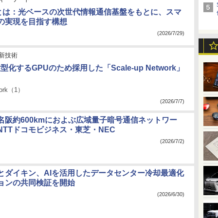
」とは：光ベースの次世代情報通信基盤をもとに、スマ
の実現を目指す構想
(2026/7/29)
新技術
大型化するGPUのため採用した「Scale-up Network」
work（1）
(2026/7/7)
名阪約600kmにおよぶ広域量子暗号通信ネットワー
NTTドコモビジネス・東芝・NEC
(2026/7/2)
タとダイキン、AIを活用したデータセンター冷却最適化
ョンの共同検証を開始
(2026/6/30)