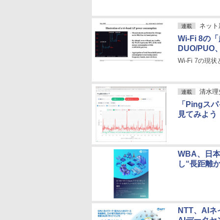
ネット
連載
Wi-Fi 
DUO/PUO
Wi-Fi 7の現状
清水理
連載
「Pingス
見てみよう
WBA、日本
し“長距離
NTT、AI