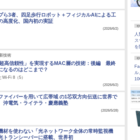
ープら3者、四足歩行ロボット＋フィジカルAIによる工
の高度化、国内初の実証
や
(2026/6/2)
人
ス
を
新技術
や
8の「超高信頼性」を実現するMAC層の技術：後編 最終
F
”になるのはどこまで？
ル
とWi-Fi 8（5）
1
価
(2026/6/2)
ファイバーを用いて広帯域 の1芯双方向伝送に世界で
、沖電気・ライテラ・慶應義塾
(2026/5/28)
用機材を使わない「光ネットワーク全体の常時監視機
光トランシーバーに搭載、世界初