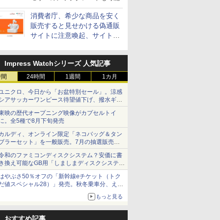
消費者庁、希少な商品を安く
販売すると見せかける偽通販
サイトに注意喚起、サイト名
とドメイン名を公表
Impress Watchシリーズ 人気記事
時間
24時間
1週間
1カ月
ユニクロ、今日から「お盆特別セール」。涼感
シアサッカーワンピース待望値下げ、撥水ギア
ショーツは1990円に
東映の歴代オープニング映像がカプセルトイ
に。全5種で8月下旬発売
カルディ、オンライン限定「ネコバッグ＆タン
ブラーセット」を一般販売。7月の抽選販売の
当選無効分
令和のファミコンディスクシステム？安価に書
き換え可能なGB用「しましまディスクシステ
ム」
はやぶさ50％オフの「新幹線eチケット（トク
だ値スペシャル28）」発売。秋冬乗車分、えき
ねっと限定
もっと見る
おすすめ記事