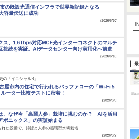
、都市の既設光通信インフラで世界新記録となる
sの大容量伝送に成功
(2026/6/30)
I
ス、1.6Tbps対応MCF光インターコネクトのマルチ
互接続を実証。AIデータセンター向け実用化へ前進
(2026/6/10)
最
史の「イニシャルB」
古屋市内の住宅で行われるバッファローの「Wi-Fi 5
Fi 7」ルーター比較テストに密着！
(2026/6/8)
本は、なぜ今「高麗人参」栽培に挑むのか？ AIを活用
アポニックス」の実証始まる
られた設備で、錦鯉と人参の循環型水耕栽培
(2026/6/2)