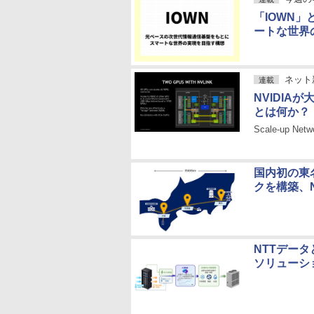
「IOWN
ートな世界
ネット
連載
NVIDIAが
とは何か？
Scale-up Net
国内初の東
クを構築、
NTTデー
ソリューシ