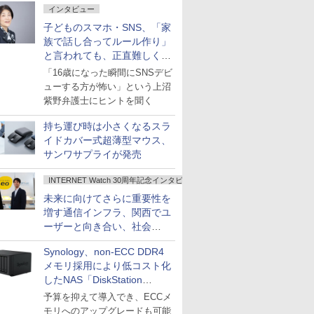
インタビュー
子どものスマホ・SNS、「家
族で話し合ってルール作り」
と言われても、正直難しくな
いですか？
「16歳になった瞬間にSNSデビ
ューする方が怖い」という上沼
紫野弁護士にヒントを聞く
持ち運び時は小さくなるスラ
イドカバー式超薄型マウス、
サンワサプライが発売
INTERNET Watch 30周年記念インタビュー
未来に向けてさらに重要性を
増す通信インフラ、関西でユ
ーザーと向き合い、社会
の“あたらしい”を起動し続け
Synology、non-ECC DDR4
る～オプテージ
メモリ採用により低コスト化
したNAS「DiskStation
neo+」シリーズ
予算を抑えて導入でき、ECCメ
モリへのアップグレードも可能