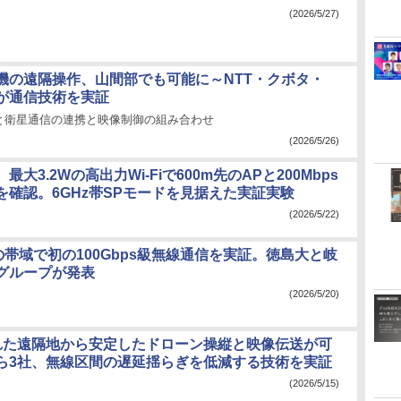
(2026/5/27)
機の遠隔操作、山間部でも可能に～NTT・クボタ・
モが通信技術を実証
と衛星通信の連携と映像制御の組み合わせ
(2026/5/26)
大3.2Wの高出力Wi-Fiで600m先のAPと200Mbps
を確認。6GHz帯SPモードを見据えた実証実験
(2026/5/22)
超の帯域で初の100Gbps級無線通信を実証。徳島大と岐
グループが発表
(2026/5/20)
離れた遠隔地から安定したドローン操縦と映像伝送が可
Tら3社、無線区間の遅延揺らぎを低減する技術を実証
(2026/5/15)