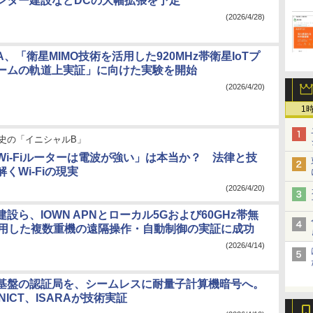
センター建設などDCの大幅拡張を予定
(2026/4/28)
XA、「衛星MIMO技術を活用した920MHz帯衛星IoTプ
ームの軌道上実証」に向けた実験を開始
(2026/4/20)
1
史の「イニシャルB」
Wi-Fiルーターは電波が強い」は本当か？ 法律と技
くWi-Fiの現実
(2026/4/20)
建設ら、IOWN APNとローカル5Gおよび60GHz帯無
活用した複数重機の遠隔操作・自動制御の実証に成功
(2026/4/14)
基盤の認証局を、シームレスに耐量子計算機暗号へ。
NICT、ISARAが技術実証