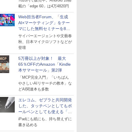
7820円で販売中。Android 16搭
載の「edge 60」は4万4820円
Web担当者Forum、「生成
AI×マーケティング」をテー
マにした無料セミナーを8月
27日にオンライン開催
サイバーエージェントや文藝春
秋、日本マイクロソフトなどが
登壇
5万冊以上が対象！ 最大
65％OFFのAmazon「Kindle
本サマーセール」第2弾
「MCP完全入門」「いちばん
やさしいAIリサーチの教本」な
どAI関連本も多数
エレコム、ゼブラと共同開発
した、タッチペンとしてもボ
ールペンとしても使える「ス
タイラスツーウェイ」発売
iPadにも紙にも、持ち替えずに
書き込める