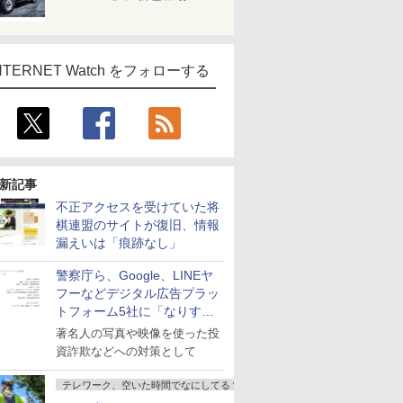
NTERNET Watch をフォローする
新記事
不正アクセスを受けていた将
棋連盟のサイトが復旧、情報
漏えいは「痕跡なし」
警察庁ら、Google、LINEヤ
フーなどデジタル広告プラッ
トフォーム5社に「なりすま
し詐欺広告」対策強化を要請
著名人の写真や映像を使った投
資詐欺などへの対策として
テレワーク、空いた時間でなにしてる？