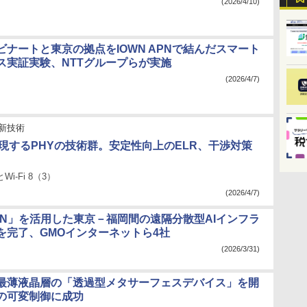
(2026/4/10)
ビナートと東京の拠点をIOWN APNで結んだスマート
ス実証実験、NTTグループらが実施
(2026/4/7)
新技術
8を実現するPHYの技術群。安定性向上のELR、干渉対策
とWi-Fi 8（3）
(2026/4/7)
APN」を活用した東京－福岡間の遠隔分散型AIインフラ
を完了、GMOインターネットら4社
(2026/3/31)
界最薄液晶層の「透過型メタサーフェスデバイス」を開
の可変制御に成功