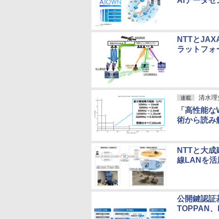
AIデータ
NTTとJA
ラットフォ
清水理
連載
「高性能な
術から読み解
NTTと大成
線LANを
公開鍵認証
TOPPAN、