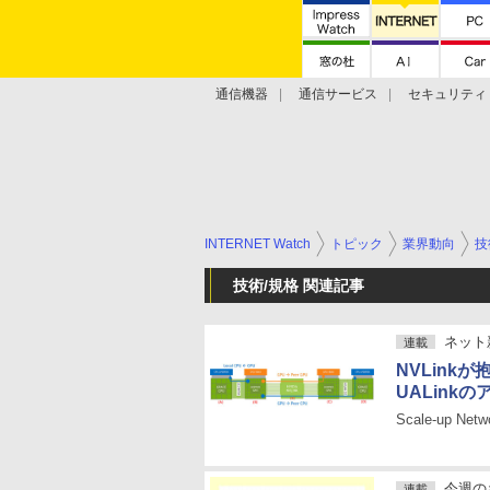
通信機器
通信サービス
セキュリティ
技術動向
INTERNET Watch
トピック
業界動向
技
技術/規格 関連記事
ネット
連載
NVLinkが
UALink
Scale-up Net
今週の
連載