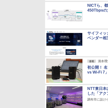
NICTら
450Tbp
サイフィック
ベンダー相
清水理
連載
初公開！ 名
vs Wi-
NTT東日
した「アク
調布市に設け