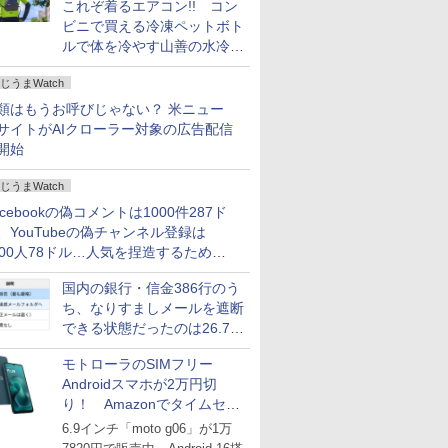
これぞ着るエアコン!! コン
ビニで買える冷凍ペットボト
ルで体を冷やす山善の水冷ベ
ストがロードバイクにちょう
じうまWatch
どいい【ぼっち・ざ・ろー
ど！その14】
類はもうお呼びじゃない？ 米ニュー
サイトがAIクローラー対象の広告配信
開始
じうまWatch
acebookの偽コメントは1000件287ド
、YouTubeの偽チャンネル登録は
000人78ドル…人気を捏造するための
格リストが公開中
国内の銀行・信金386行のう
ち、なりすましメールを遮断
できる状態だったのは26.7％
にとどまる～GMOブランド
モトローラのSIMフリー
セキュリティ調査
Androidスマホが2万円切
り！ Amazonでタイムセー
ル
6.9インチ「moto g06」が1万