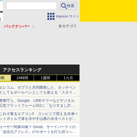
Impress サイト
全カテゴリ
バックナンバー
アクセスランキング
時間
24時間
1週間
1カ月
エレコム、ゼブラと共同開発した、タッチペン
としてもボールペンとしても使える「スタイラ
スツーウェイ」発売 iPadにも紙にも、持ち替
警察庁ら、Google、LINEヤフーなどデジタル
えずに書き込める
広告プラットフォーム5社に「なりすまし詐欺
広告」対策強化を要請 著名人の写真や映像を
これぞ着るエアコン!! コンビニで買える冷凍ペ
使った投資詐欺などへの対策として
ットボトルで体を冷やす山善の水冷ベストがロ
ードバイクにちょうどいい【ぼっち・ざ・ろー
ユーザー阿鼻叫喚？ Gmail、サードパーティの
ど！その14】【空いた時間でなにしてる？】
「送信元アドレス」のサポートを打ち切りへ
【やじうまWatch】