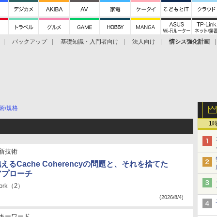
バックアップ
基礎知識・入門者向け
法人向け
情シス強化計画
術/規格
1
新技術
抱えるCache Coherencyの問題と、それを捨てた
のアプローチ
work（2）
(2026/8/4)
キーワード