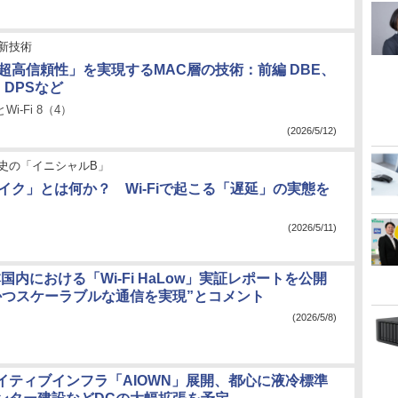
新技術
8の「超高信頼性」を実現するMAC層の技術：前編 DBE、
、DPSなど
とWi-Fi 8（4）
(2026/5/12)
史の「イニシャルB」
パイク」とは何か？ Wi-Fiで起こる「遅延」の実態を
(2026/5/11)
国内における「Wi-Fi HaLow」実証レポートを公開
かつスケーラブルな通信を実現”とコメント
(2026/5/8)
ネイティブインフラ「AIOWN」展開、都心に液冷標準