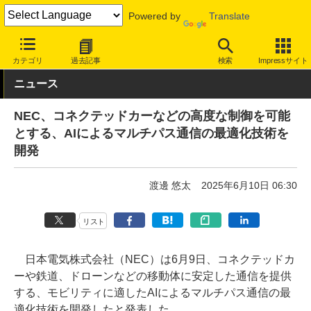
Powered by
Translate
INTERNET Watch
トピック
業界動向
技術/規格
カテゴリ
過去記事
検索
Impressサイト
ニュース
NEC、コネクテッドカーなどの高度な制御を可能
とする、AIによるマルチパス通信の最適化技術を
開発
渡邊 悠太
2025年6月10日 06:30
リスト
日本電気株式会社（NEC）は6月9日、コネクテッドカ
ーや鉄道、ドローンなどの移動体に安定した通信を提供
する、モビリティに適したAIによるマルチパス通信の最
適化技術を開発したと発表した。