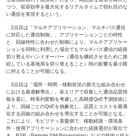
つつ、収容効率を最大化するリアルタイムで切れ目のな
い通信を実現するという。
2点目は「マルチアプリケーション、マルチパス通信
に対応した通信制御」。アプリケーションごとの特性
と、回線特性に合わせた制御により、マルチアプリケー
ションを同時に利用した場合でもマルチパス通信の経路
切り替えやハンドオーバー（通信を継続させるために接
続している基地局を切り替えること）時の影響を最小限
に抑えることが可能になる。
3点目は「場所・時間・移動状況の膨大な組み合わせ
における最適解導出」。各エリアで収集した通信品質情
報を基に、時系列変動を考慮した高精度QoE予測技術に
より、回線ごとのQoEを抽象化し、品質とコストを最適
化する回線の組み合わせを導出することが可能となる。
これにより、モビリティ基盤側で、移動経路・環境条
件・使用アプリケーションに合わせた経路選択が算出で
き、RSP（Remote SIM Provisioning）などの技術と組み