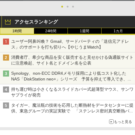
●
●
●
アクセスランキング
1時間
24時間
1週間
1カ月
ユーザー阿鼻叫喚？ Gmail、サードパーティの「送信元アドレ
ス」のサポートを打ち切りへ【やじうまWatch】
消費者庁、希少な商品を安く販売すると見せかける偽通販サイト
に注意喚起、サイト名とドメイン名を公表
Synology、non-ECC DDR4メモリ採用により低コスト化した
NAS「DiskStation neo+」シリーズ 予算を抑えて導入でき、
ECCメモリへのアップグレードも可能
持ち運び時は小さくなるスライドカバー式超薄型マウス、サンワ
サプライが発売
タイガー、魔法瓶の技術を応用した断熱材をデータセンターに提
供、東急グループの実証実験で 「ステンレス密封真空断熱パネ
ル TIVIP」
もっと見る