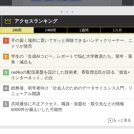
●
●
●
アクセスランキング
1時間
24時間
1週間
1カ月
手の届く場所に置いてサッと掃除できるハンディクリーナー、ニ
トリが発売
学生の「生成AIコピペ」レポートで悩む大学教員たち。留年・落
単・減点も
radikoの配信基盤を設計した技術者、香取啓志氏が語る「放送×
インターネット」の次
総務省、初学者向け「社会人のためのデータサイエンス入門」リ
ニューアル開講
共同通信に不正アクセス。職員・加盟社・取引先などの情報
6000件が漏えいした可能性
もっと見る