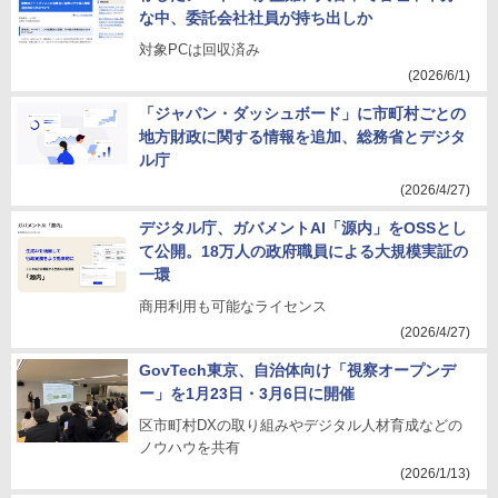
な中、委託会社社員が持ち出しか
対象PCは回収済み
(2026/6/1)
「ジャパン・ダッシュボード」に市町村ごとの
地方財政に関する情報を追加、総務省とデジタ
ル庁
(2026/4/27)
デジタル庁、ガバメントAI「源内」をOSSとし
て公開。18万人の政府職員による大規模実証の
一環
商用利用も可能なライセンス
(2026/4/27)
GovTech東京、自治体向け「視察オープンデ
ー」を1月23日・3月6日に開催
区市町村DXの取り組みやデジタル人材育成などの
ノウハウを共有
(2026/1/13)