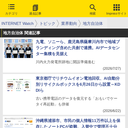
カテゴリ
過去記事
検索
Impressサイト
INTERNET Watch
トピック
業界動向
地方自治体
地方自治体 関連記事
九電、ソニーら、鹿児島県薩摩川内市で地域ブ
ランディング含めた共創で連携。AIデータセン
ター集積を見据え
川内火力発電所跡地に開設準備進む
(2026/7/27)
東京都庁でリチウムイオン電池回収、AI自動分
別リサイクルボックスを6月26日から設置～KD
DIら
古い携帯電話のデータを復元する「おもいでケー
タイ再起動」も併催
(2026/6/22)
沖縄県浦添市、市民の個人情報11万件以上を保
存したノートPCが盗難、入替中で管理不十分