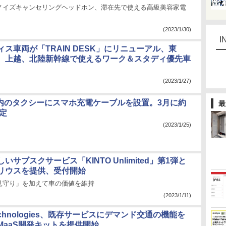
のノイズキャンセリングヘッドホン、滞在先で使える高級美容家電
(2023/1/30)
I
ス車両が「TRAIN DESK」にリニューアル、東
、上越、北陸新幹線で使えるワーク＆スタディ優先車
(2023/1/27)
、都内のタクシーにスマホ充電ケーブルを設置。3月に約
最
予定
(2023/1/25)
いサブスクサービス「KINTO Unlimited」第1弾と
リウスを提供、受付開始
見守り」を加えて車の価値を維持
(2023/1/11)
Technologies、既存サービスにデマンド交通の機能を
MaaS開発キットを提供開始