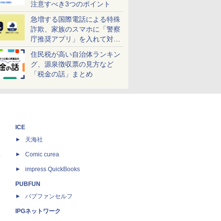
注意すべき3つのポイント
急増する国際電話による特殊
詐欺、家族のスマホに「警察
庁推奨アプリ」を入れて対策
しよう！
住民税が高い自治体ランキン
グ、源泉徴収票の見方など
「税金の話」まとめ
ICE
天海社
ス
Comic curea
impress QuickBooks
PUBFUN
パブファンセルフ
IPGネットワーク