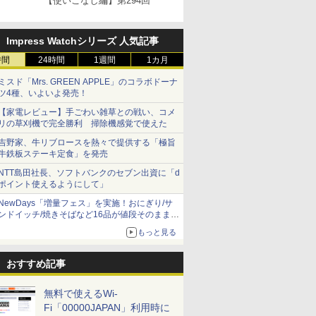
【使いこなし編】第294回
Impress Watchシリーズ 人気記事
時間
24時間
1週間
1カ月
ミスド「Mrs. GREEN APPLE」のコラボドーナ
ツ4種、いよいよ発売！
【家電レビュー】手ごわい雑草との戦い、コメ
リの草刈機で完全勝利 掃除機感覚で使えた
吉野家、牛リブロースを熱々で提供する「極旨
牛鉄板ステーキ定食」を発売
NTT島田社長、ソフトバンクのセブン出資に「d
ポイント使えるようにして」
NewDays「増量フェス」を実施！おにぎり/サ
ンドイッチ/焼きそばなど16品が値段そのままで
ボリュームアップ
もっと見る
おすすめ記事
無料で使えるWi-
Fi「00000JAPAN」利用時に