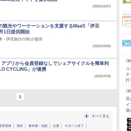
(2022/12/27)
の観光やワーケーションを支援するMaaS「伊豆
11月1日提供開始
本・伊豆急行の3社が提供
(2022/10/25)
や
ay」アプリから会員登録なしでシェアサイクルを簡単利
ユ
O CYCLING」が連携
テ
(2022/7/19)
打
や
1
見
イ
発
すべて見る
業界団体
海外
著作権・知財
企業
サポート終了