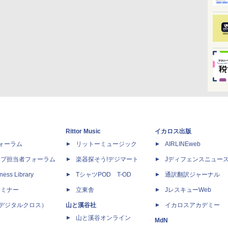
Rittor Music
イカロス出版
dフォーラム
リットーミュージック
AIRLINEweb
ップ担当者フォーラム
楽器探そう!デジマート
Jディフェンスニュー
ness Library
TシャツPOD T-OD
通訳翻訳ジャーナル
セミナー
立東舎
JレスキューWeb
 X（デジタルクロス）
山と溪谷社
イカロスアカデミー
山と溪谷オンライン
MdN