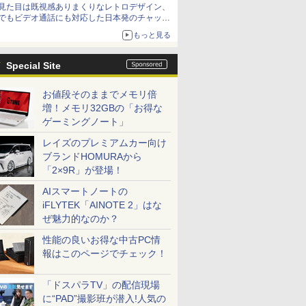
見た目は既視感ありまくりなレトロデザイン、
でもビデオ通話にも対応した日本発のチャット
アプリが登場【やじうまWatch】
もっと見る
Special Site
お値段そのままでメモリ倍
増！メモリ32GBの「お得な
ゲーミングノート」
レイズのプレミアムカー向け
ブランドHOMURAから
「2×9R」が登場！
AIスマートノートの
iFLYTEK「AINOTE 2」はな
ぜ魅力的なのか？
性能の良いお得な中古PC情
報はこのページでチェック！
「ドスパラTV」の配信現場
に“PAD”撮影班が潜入!人気の