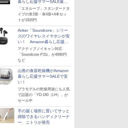
暮らし応援サマーSALE最終
日
「エネループ」スタンダードタ
イプの単3形・単4形×4本セッ
トが1920円
Anker「Soundcore」シリー
ズのワイヤレスイヤホンが安
い！ Amazon暮らし応援サ
マーSALE
アクティブノイキャン対応
「Soundcore P31i」が4990円
など
山善の食器乾燥機がAmazon
暮らし応援サマーSALEで安
い！
プラモデルの乾燥用途にも人気
で話題の「YD-180（LH）」が
セール中
手の届く場所に置いてサッと
掃除できるハンディクリーナ
ー、ニトリが発売