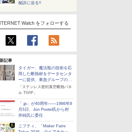
秘訣に迫る!!
NTERNET Watch をフォローする
新記事
タイガー、魔法瓶の技術を応
用した断熱材をデータセンタ
ーに提供、東急グループの実
証実験で
「ステンレス密封真空断熱パネ
ル TIVIP」
「.jp」が40周年――1986年8
月5日、Jon Postel氏から村
井純氏に委任
ニフティ、「Maker Faire
Tokyo 2026」のペアチケッ