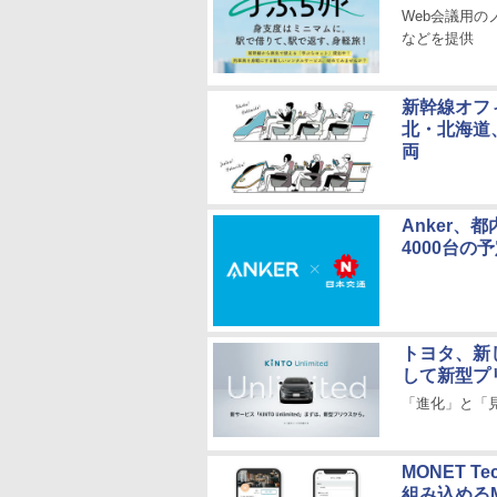
Web会議用
などを提供
新幹線オフィ
北・北海道
両
Anker
4000台の
トヨタ、新し
して新型プ
「進化」と「
MONET 
組み込める