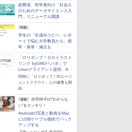
総務省、初学者向け「社会人
のためのデータサイエンス入
門」リニューアル開講
特集
学生の「生成AIコピペ」レポ
ートで悩む大学教員たち。留
年・落単・減点も
「ロリポップ！ゼロトラスト
リンク byGMOペパボ」で
Linuxクライアント提供、AI
エージェントの接続が容易に
同時に「ロリポップ！AIエージ
ェントクラウド」との連携も開
始
自宅Wi-Fiの“わからな
連載
い”をスッキリ！
Androidの写真と動画をMac
にUSBケーブル接続でバック
アップする