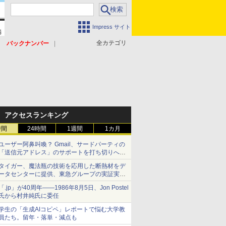
Impress サイト
全カテゴリ
バックナンバー
アクセスランキング
時間
24時間
1週間
1カ月
ユーザー阿鼻叫喚？ Gmail、サードパーティの
「送信元アドレス」のサポートを打ち切りへ
【やじうまWatch】
タイガー、魔法瓶の技術を応用した断熱材をデ
ータセンターに提供、東急グループの実証実験
で 「ステンレス密封真空断熱パネル TIVIP」
「.jp」が40周年――1986年8月5日、Jon Postel
氏から村井純氏に委任
学生の「生成AIコピペ」レポートで悩む大学教
員たち。留年・落単・減点も