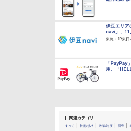
伊豆エリア
navi」、
東急・JR東日
「PayP
用、「HELL
関連カテゴリ
すべて
技術/規格
政策/制度
調査