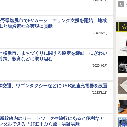
(2024/2/7)
、長野県塩尻市でEVカーシェアリング支援を開始。地域
上と脱炭素社会実現に貢献
(2024/2/6)
本と横浜市、まちづくりに関する協定を締結。にぎわい
対策、教育などに取り組む
(2023/9/27)
と日本交通、ワゴンタクシーなどにUSB急速充電器を設置
(2023/9/11)
、新幹線内のリモートワークや旅行にあると便利なア
ンタルできる「JRE手ぶら旅」実証実験