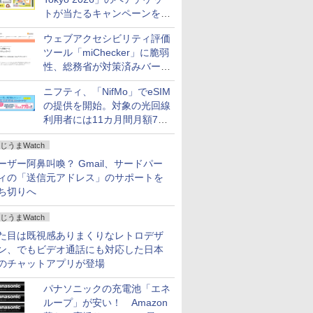
トが当たるキャンペーンをX
で実施。8月16日まで
ウェブアクセシビリティ評価
ツール「miChecker」に脆弱
性、総務省が対策済みバージ
ョンへの更新を呼び掛け
ニフティ、「NifMo」でeSIM
の提供を開始。対象の光回線
利用者には11カ月間月額770
円割引のキャンペーン
じうまWatch
ーザー阿鼻叫喚？ Gmail、サードパー
ィの「送信元アドレス」のサポートを
ち切りへ
じうまWatch
た目は既視感ありまくりなレトロデザ
ン、でもビデオ通話にも対応した日本
のチャットアプリが登場
パナソニックの充電池「エネ
ループ」が安い！ Amazon