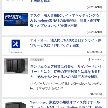
ト機能を追加
(2026/6/18)
アスク、法人専用ECサイトでキッティング済
みSynology製NASの販売開始、容量・保守年
数・オプションなどを選択可能
(2026/6/18)
アイ・オー、法人向けNASの当日オンサイト保
守サービスに「7年パック」追加
(2026/6/11)
トピック
ランサムウェア対策に必要な「サイバーリカバ
リー」とは？ 従来の災害対策とは異なる要件
と、それをカバーするための対応方法を解説
サイバーリカバリーに特化したSynology ActivePro
tectは何ができるのか？
(2026/6/5)
Synology、家庭や小規模オフィス向けオール
フラッシュNAS「FlashStation FS200T」発売