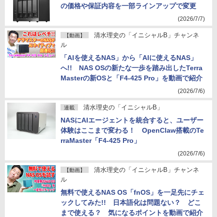
の価格や保証内容を一部ラインアップで変更
(2026/7/7)
清水理史の「イニシャルB」チャンネ
【動画】
ル
「AIを使えるNAS」から「AIに使えるNAS」
へ!! NAS OSの新たな一歩を踏み出したTerra
Masterの新OSと「F4-425 Pro」を動画で紹介
(2026/7/6)
清水理史の「イニシャルB」
連載
NASにAIエージェントを統合すると、ユーザー
体験はここまで変わる！ OpenClaw搭載のTe
rraMaster「F4-425 Pro」
(2026/7/6)
清水理史の「イニシャルB」チャンネ
【動画】
ル
無料で使えるNAS OS「fnOS」を一足先にチェ
ックしてみた!! 日本語化は問題ない？ どこ
まで使える？ 気になるポイントを動画で紹介