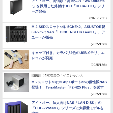
アイ・オー、高信頼・高耐久の「WD Ultrasta
r」を採用した外付けHDD「HDJA-UTU」シリ
ーズ発売
(2025/12/11)
M.2 SSDスロット×4に5GbE×2、ASUSTOR製
6/4/2ベイNAS「LOCKERSTOR Gen2+」、ア
ユートが販売
(2025/12/9)
キャップ付き、カラバリ4色のUSBメモリ、エ
レコムが発売
(2025/12/8)
清水理史の「イニシャルB」
連載
M.2スロット×3に5Gbpsポート×2の個性派NAS
登場！ TerraMaster「F2-425 Plus」を試す
(2025/12/8)
アイ・オー、法人向けNAS「LAN DISK」の
「HDL-Z25SI3B」シリーズに大容量モデルを