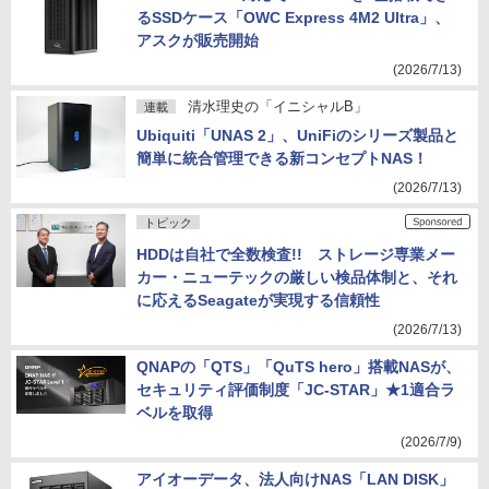
るSSDケース「OWC Express 4M2 Ultra」、
アスクが販売開始
(2026/7/13)
清水理史の「イニシャルB」
連載
Ubiquiti「UNAS 2」、UniFiのシリーズ製品と
簡単に統合管理できる新コンセプトNAS！
(2026/7/13)
トピック
HDDは自社で全数検査!! ストレージ専業メー
カー・ニューテックの厳しい検品体制と、それ
に応えるSeagateが実現する信頼性
(2026/7/13)
QNAPの「QTS」「QuTS hero」搭載NASが、
セキュリティ評価制度「JC-STAR」★1適合ラ
ベルを取得
(2026/7/9)
アイオーデータ、法人向けNAS「LAN DISK」