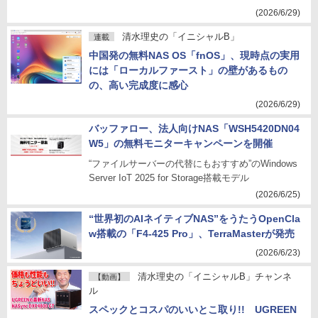
(2026/6/29)
清水理史の「イニシャルB」
連載
中国発の無料NAS OS「fnOS」、現時点の実用
には「ローカルファースト」の壁があるもの
の、高い完成度に感心
(2026/6/29)
バッファロー、法人向けNAS「WSH5420DN04
W5」の無料モニターキャンペーンを開催
“ファイルサーバーの代替にもおすすめ”のWindows
Server IoT 2025 for Storage搭載モデル
(2026/6/25)
“世界初のAIネイティブNAS”をうたうOpenCla
w搭載の「F4-425 Pro」、TerraMasterが発売
(2026/6/23)
清水理史の「イニシャルB」チャンネ
【動画】
ル
スペックとコスパのいいとこ取り!! UGREEN