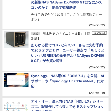
の新型NAS NASync DXP4800 GTはなにがス
ゴいのか？ 動画で徹底解説
先行予約で今だけ20％オフ、さらに読者限定クー
ポンも
(2026/6/22)
清水理史の「イニシャルB」【特
連載
別編】
あらゆる面でコスパがいい!! さらに先行予約
で20％オフだと!? ユーザー視点で「ちょうど
いい」UGREENの新モデル「NASync DXP480
0 GT」が今買い時!!
(2026/6/22)
Synology、NAS用OS「DSM 7.4」を公開、AI
サポートや「Synology ChatPlus/Meet」に対
応
(2026/6/19)
アイ・オー、法人向けNAS「HDL-LX」シリー
ズに、誤操作しても復元できるスナップショッ