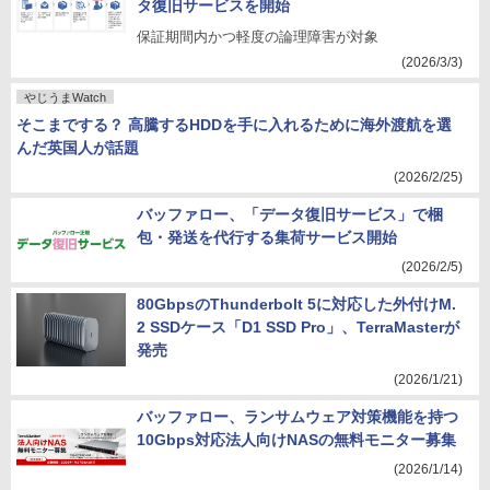
タ復旧サービスを開始
保証期間内かつ軽度の論理障害が対象
(2026/3/3)
やじうまWatch
そこまでする？ 高騰するHDDを手に入れるために海外渡航を選
んだ英国人が話題
(2026/2/25)
バッファロー、「データ復旧サービス」で梱
包・発送を代行する集荷サービス開始
(2026/2/5)
80GbpsのThunderbolt 5に対応した外付けM.
2 SSDケース「D1 SSD Pro」、TerraMasterが
発売
(2026/1/21)
バッファロー、ランサムウェア対策機能を持つ
10Gbps対応法人向けNASの無料モニター募集
(2026/1/14)