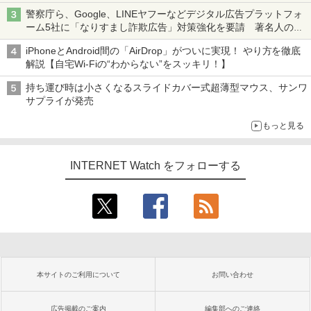
ち・ざ・ろーど！その14】【空いた時間でなにしてる？】
警察庁ら、Google、LINEヤフーなどデジタル広告プラットフォ
ーム5社に「なりすまし詐欺広告」対策強化を要請 著名人の写
真や映像を使った投資詐欺などへの対策として
iPhoneとAndroid間の「AirDrop」がついに実現！ やり方を徹底
解説【自宅Wi-Fiの“わからない”をスッキリ！】
持ち運び時は小さくなるスライドカバー式超薄型マウス、サンワ
サプライが発売
もっと見る
INTERNET Watch をフォローする
本サイトのご利用について
お問い合わせ
広告掲載のご案内
編集部へのご連絡