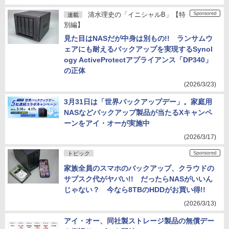
清水理史の「イニシャルB」【特
連載
別編】
見た目はNASだが中身は別もの!! ランサムウ
ェアにも耐えるバックアップを実現するSynol
ogy ActiveProtectアプライアンス「DP340」
の正体
(2026/3/23)
3月31日は「世界バックアップデー」。家庭用
NASなどバックアップ製品が当たるXキャンペ
ーンをアイ・オーが実施中
(2026/3/17)
トピック
家族全員のスマホのバックアップ、クラウドの
サブスク代がヤバい!! だったらNASがいいん
じゃない？ 今なら8TBのHDDがお買い得!!
(2026/3/13)
アイ・オー、同社製ストレージ製品の無償デー