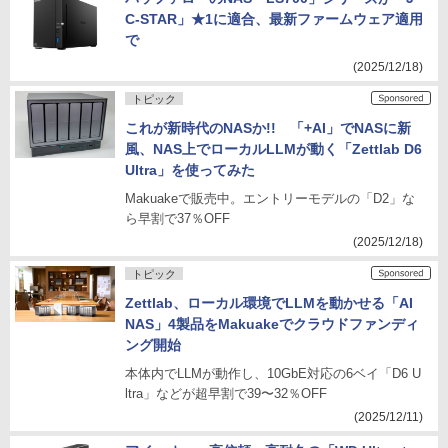
C-STAR」★1に適合、最新ファームウェア適用
で
(2025/12/18)
トピック
これが新時代のNASか!! 「+AI」でNASに新
風、NAS上でローカルLLMが動く「Zettlab D6
Ultra」を使ってみた
Makuakeで販売中。エントリーモデルの「D2」な
ら早割で37％OFF
(2025/12/18)
トピック
Zettlab、ローカル環境でLLMを動かせる「AI
NAS」4製品をMakuakeでクラウドファンディ
ング開始
本体内でLLMが動作し、10GbE対応の6ベイ「D6 U
ltra」などが超早割で39〜32％OFF
(2025/12/11)