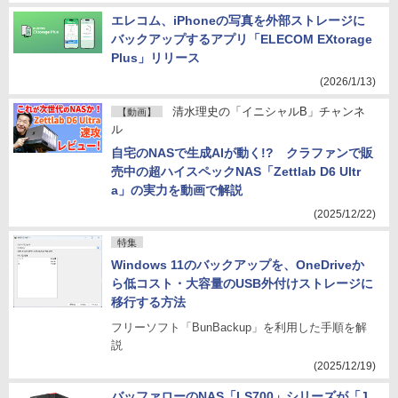
エレコム、iPhoneの写真を外部ストレージに
バックアップするアプリ「ELECOM EXtorage
Plus」リリース
(2026/1/13)
清水理史の「イニシャルB」チャンネ
【動画】
ル
自宅のNASで生成AIが動く!? クラファンで販
売中の超ハイスペックNAS「Zettlab D6 Ultr
a」の実力を動画で解説
(2025/12/22)
特集
Windows 11のバックアップを、OneDriveか
ら低コスト・大容量のUSB外付けストレージに
移行する方法
フリーソフト「BunBackup」を利用した手順を解
説
(2025/12/19)
バッファローのNAS「LS700」シリーズが「J