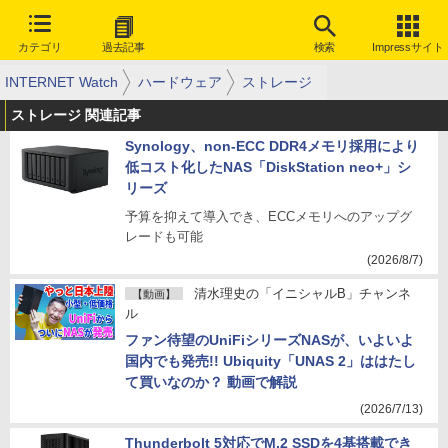
カテゴリ
過去記事
検索
Impressサイト
INTERNET Watch
ハードウェア
ストレージ
ストレージ 関連記事
Synology、non-ECC DDR4メモリ採用により
低コスト化したNAS「DiskStation neo+」シ
リーズ
予算を抑えて導入でき、ECCメモリへのアップグ
レードも可能
(2026/8/7)
清水理史の「イニシャルB」チャンネ
【動画】
ル
ファン待望のUniFiシリーズNASが、いよいよ
国内でも発売!! Ubiquity「UNAS 2」ははたし
て買いなのか？ 動画で解説
(2026/7/13)
Thunderbolt 5対応でM.2 SSDを4基搭載でき