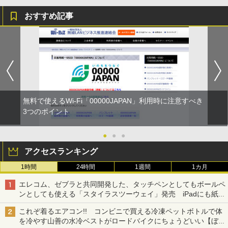
おすすめ記事
無料で使えるWi-Fi「00000JAPAN」利用時に注意すべき
3つのポイント
●
●
●
アクセスランキング
1時間
24時間
1週間
1カ月
エレコム、ゼブラと共同開発した、タッチペンとしてもボールペ
ンとしても使える「スタイラスツーウェイ」発売 iPadにも紙に
も、持ち替えずに書き込める
これぞ着るエアコン!! コンビニで買える冷凍ペットボトルで体
を冷やす山善の水冷ベストがロードバイクにちょうどいい【ぼっ