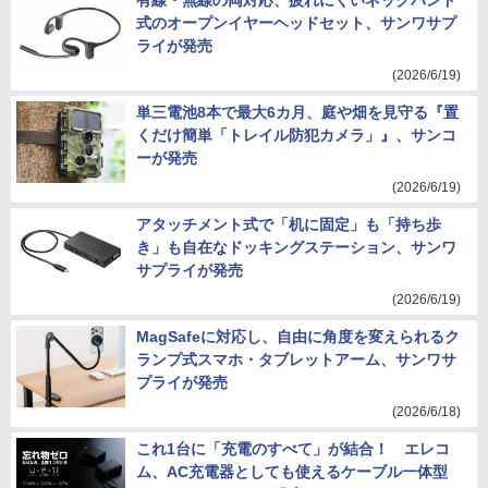
有線・無線の両対応、疲れにくいネックバンド
式のオープンイヤーヘッドセット、サンワサプ
ライが発売
(2026/6/19)
単三電池8本で最大6カ月、庭や畑を見守る『置
くだけ簡単「トレイル防犯カメラ」』、サンコ
ーが発売
(2026/6/19)
アタッチメント式で「机に固定」も「持ち歩
き」も自在なドッキングステーション、サンワ
サプライが発売
(2026/6/19)
MagSafeに対応し、自由に角度を変えられるク
ランプ式スマホ・タブレットアーム、サンワサ
プライが発売
(2026/6/18)
これ1台に「充電のすべて」が結合！ エレコ
ム、AC充電器としても使えるケーブル一体型