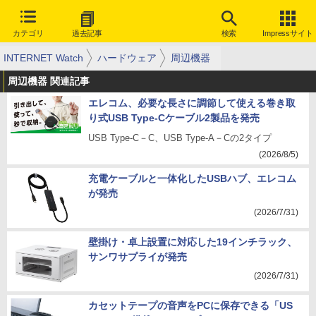
カテゴリ
過去記事
検索
Impressサイト
INTERNET Watch
ハードウェア
周辺機器
周辺機器 関連記事
エレコム、必要な長さに調節して使える巻き取
り式USB Type-Cケーブル2製品を発売
USB Type-C－C、USB Type-A－Cの2タイプ
(2026/8/5)
充電ケーブルと一体化したUSBハブ、エレコム
が発売
(2026/7/31)
壁掛け・卓上設置に対応した19インチラック、
サンワサプライが発売
(2026/7/31)
カセットテープの音声をPCに保存できる「US