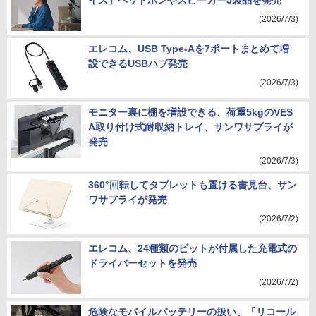
イス」ヘッドホンやスピーカー5製品を発売
(2026/7/3)
エレコム、USB Type-Aを7ポートまとめて増
設できるUSBハブ発売
(2026/7/3)
モニター裏に棚を増設できる、荷重5kgのVES
A取り付け式耐収納トレイ、サンワサプライが
発売
(2026/7/3)
360°回転してタブレットも置ける書見台、サン
ワサプライが発売
(2026/7/2)
エレコム、24種類のビットが付属した充電式の
ドライバーセットを発売
(2026/7/2)
危険なモバイルバッテリーの扱い、「リコール