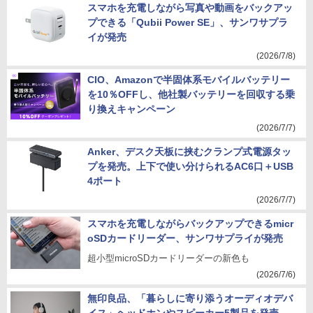
スマホを充電しながら写真や動画をバックアッ
プできる「Qubii Power SE」、サンワサプラ
イが発売
(2026/7/8)
CIO、Amazonで半固体系モバイルバッテリー
を10％OFFし、他社製バッテリーを回収する乗
り換えキャンペーン
(2026/7/7)
Anker、デスク天板に挟むクランプ式電源タッ
プを発売。上下で使い分けられるAC6口＋USB
4ポート
(2026/7/7)
スマホを充電しながらバックアップできるmicr
oSDカードリーダー、サンワサプライが発売
超小型microSDカードリーダーの新色も
(2026/7/6)
無印良品、「暮らしに寄り添うオーディオデバ