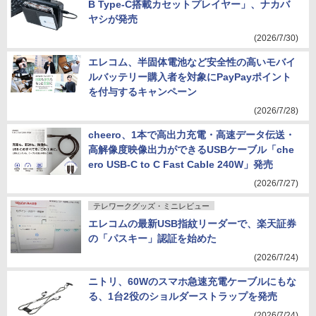
B Type-C搭載カセットプレイヤー」、ナカバ
ヤシが発売
(2026/7/30)
エレコム、半固体電池など安全性の高いモバイ
ルバッテリー購入者を対象にPayPayポイント
を付与するキャンペーン
(2026/7/28)
cheero、1本で高出力充電・高速データ伝送・
高解像度映像出力ができるUSBケーブル「che
ero USB-C to C Fast Cable 240W」発売
(2026/7/27)
テレワークグッズ・ミニレビュー
エレコムの最新USB指紋リーダーで、楽天証券
の「パスキー」認証を始めた
(2026/7/24)
ニトリ、60Wのスマホ急速充電ケーブルにもな
る、1台2役のショルダーストラップを発売
(2026/7/24)