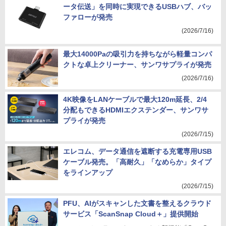
ータ伝送」を同時に実現できるUSBハブ、バッ
ファローが発売
(2026/7/16)
最大14000Paの吸引力を持ちながら軽量コンパ
クトな卓上クリーナー、サンワサプライが発売
(2026/7/16)
4K映像をLANケーブルで最大120m延長、2/4
分配もできるHDMIエクステンダー、サンワサ
プライが発売
(2026/7/15)
エレコム、データ通信を遮断する充電専用USB
ケーブル発売。「高耐久」「なめらか」タイプ
をラインアップ
(2026/7/15)
PFU、AIがスキャンした文書を整えるクラウド
サービス「ScanSnap Cloud＋」提供開始