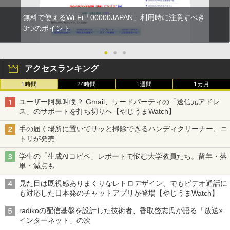
無料で使えるWi-Fi「00000JAPAN」利用時に注意すべき
3つのポイント
●
●
●
アクセスランキング
1時間
24時間
1週間
1カ月
ユーザー阿鼻叫喚？ Gmail、サードパーティの「送信元アドレ
ス」のサポートを打ち切りへ【やじうまWatch】
手の届く場所に置いてサッと掃除できるハンディクリーナー、ニ
トリが発売
学生の「生成AIコピペ」レポートで悩む大学教員たち。留年・落
単・減点も
見た目は既視感ありまくりなレトロデザイン、でもビデオ通話に
も対応した日本発のチャットアプリが登場【やじうまWatch】
radikoの配信基盤を設計した技術者、香取啓志氏が語る「放送×
インターネット」の次