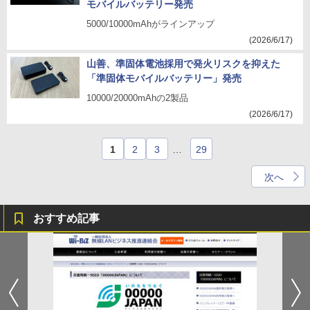
モバイルバッテリー発売
5000/10000mAhがラインアップ
(2026/6/17)
山善、準固体電池採用で発火リスクを抑えた
「準固体モバイルバッテリー」発売
10000/20000mAhの2製品
(2026/6/17)
1
2
3
…
29
次へ
おすすめ記事