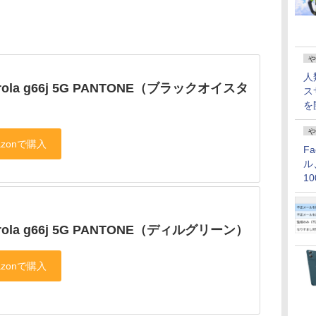
や
人
rola g66j 5G PANTONE（ブラックオイスタ
ス
を
や
F
ル
1
価
rola g66j 5G PANTONE（ディルグリーン）