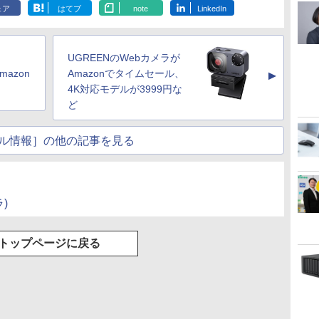
ェア
はてブ
note
LinkedIn
UGREENのWebカメラが
mazon
Amazonでタイムセール、
▲
4K対応モデルが3999円な
ど
ル情報］の他の記事を見る
ラ)
トップページに戻る