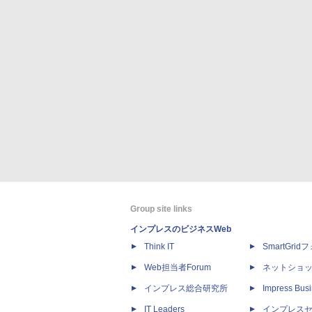
Group site links
インプレスのビジネスWeb
Think IT
SmartGri
Web担当者Forum
ネットショ
インプレス総合研究所
Impress Busi
IT Leaders
インプレス