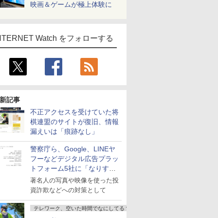
映画＆ゲームが極上体験に
NTERNET Watch をフォローする
新記事
不正アクセスを受けていた将
棋連盟のサイトが復旧、情報
漏えいは「痕跡なし」
警察庁ら、Google、LINEヤ
フーなどデジタル広告プラッ
トフォーム5社に「なりすま
し詐欺広告」対策強化を要請
著名人の写真や映像を使った投
資詐欺などへの対策として
テレワーク、空いた時間でなにしてる？