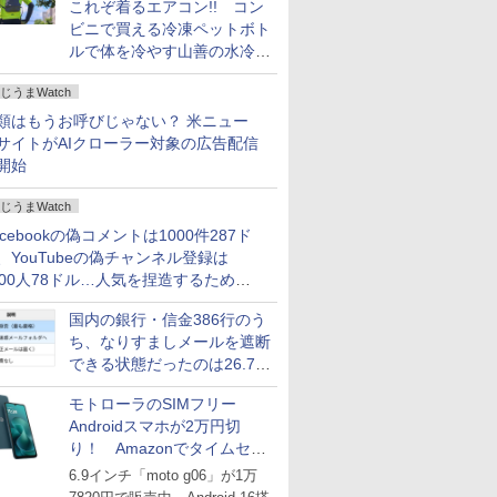
これぞ着るエアコン!! コン
ビニで買える冷凍ペットボト
ルで体を冷やす山善の水冷ベ
ストがロードバイクにちょう
じうまWatch
どいい【ぼっち・ざ・ろー
ど！その14】
類はもうお呼びじゃない？ 米ニュー
サイトがAIクローラー対象の広告配信
開始
じうまWatch
acebookの偽コメントは1000件287ド
、YouTubeの偽チャンネル登録は
000人78ドル…人気を捏造するための
格リストが公開中
国内の銀行・信金386行のう
ち、なりすましメールを遮断
できる状態だったのは26.7％
にとどまる～GMOブランド
モトローラのSIMフリー
セキュリティ調査
Androidスマホが2万円切
り！ Amazonでタイムセー
ル
6.9インチ「moto g06」が1万