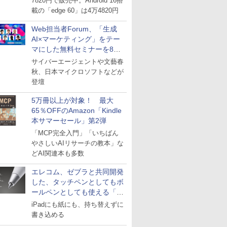
7820円で販売中。Android 16搭
載の「edge 60」は4万4820円
Web担当者Forum、「生成
AI×マーケティング」をテー
マにした無料セミナーを8月
27日にオンライン開催
サイバーエージェントや文藝春
秋、日本マイクロソフトなどが
登壇
5万冊以上が対象！ 最大
65％OFFのAmazon「Kindle
本サマーセール」第2弾
「MCP完全入門」「いちばん
やさしいAIリサーチの教本」な
どAI関連本も多数
エレコム、ゼブラと共同開発
した、タッチペンとしてもボ
ールペンとしても使える「ス
タイラスツーウェイ」発売
iPadにも紙にも、持ち替えずに
書き込める