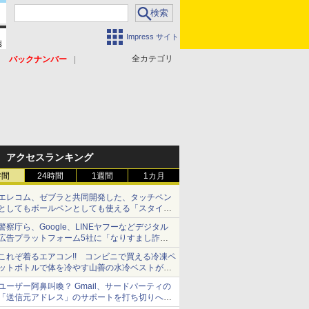
Impress サイト
全カテゴリ
バックナンバー
アクセスランキング
時間
24時間
1週間
1カ月
エレコム、ゼブラと共同開発した、タッチペン
としてもボールペンとしても使える「スタイラ
スツーウェイ」発売 iPadにも紙にも、持ち替
警察庁ら、Google、LINEヤフーなどデジタル
えずに書き込める
広告プラットフォーム5社に「なりすまし詐欺
広告」対策強化を要請 著名人の写真や映像を
これぞ着るエアコン!! コンビニで買える冷凍ペ
使った投資詐欺などへの対策として
ットボトルで体を冷やす山善の水冷ベストがロ
ードバイクにちょうどいい【ぼっち・ざ・ろー
ユーザー阿鼻叫喚？ Gmail、サードパーティの
ど！その14】【空いた時間でなにしてる？】
「送信元アドレス」のサポートを打ち切りへ
【やじうまWatch】