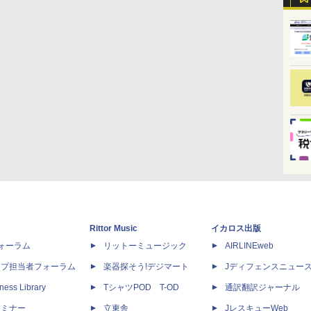
Rittor Music
イカロス出版
dフォーラム
リットーミュージック
AIRLINEweb
ップ担当者フォーラム
楽器探そう!デジマート
Jディフェンスニュー
ness Library
TシャツPOD T-OD
通訳翻訳ジャーナル
セミナー
立東舎
JレスキューWeb