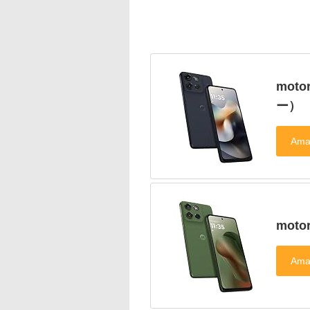
moto
ー）
moto