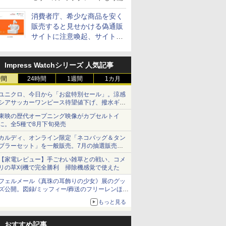
消費者庁、希少な商品を安く
販売すると見せかける偽通販
サイトに注意喚起、サイト名
とドメイン名を公表
Impress Watchシリーズ 人気記事
時間
24時間
1週間
1カ月
ユニクロ、今日から「お盆特別セール」。涼感
シアサッカーワンピース待望値下げ、撥水ギア
ショーツは1990円に
東映の歴代オープニング映像がカプセルトイ
に。全5種で8月下旬発売
カルディ、オンライン限定「ネコバッグ＆タン
ブラーセット」を一般販売。7月の抽選販売の
当選無効分
【家電レビュー】手ごわい雑草との戦い、コメ
リの草刈機で完全勝利 掃除機感覚で使えた
フェルメール《真珠の耳飾りの少女》展のグッ
ズ公開。図録/ミッフィー/葬送のフリーレンほ
か、注目ブランドコラボが実現
もっと見る
おすすめ記事