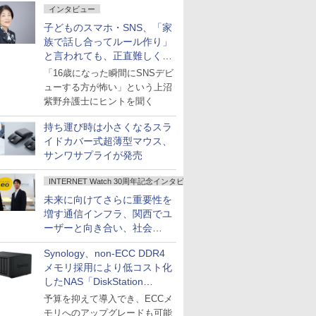
インタビュー
子どものスマホ・SNS、「家
族で話し合ってルール作り」
と言われても、正直難しくな
いですか？
「16歳になった瞬間にSNSデビ
ューする方が怖い」という上沼
紫野弁護士にヒントを聞く
持ち運び時は小さくなるスラ
イドカバー式超薄型マウス、
サンワサプライが発売
INTERNET Watch 30周年記念インタビュー
未来に向けてさらに重要性を
増す通信インフラ、関西でユ
ーザーと向き合い、社会
の“あたらしい”を起動し続け
Synology、non-ECC DDR4
る～オプテージ
メモリ採用により低コスト化
したNAS「DiskStation
neo+」シリーズ
予算を抑えて導入でき、ECCメ
モリへのアップグレードも可能