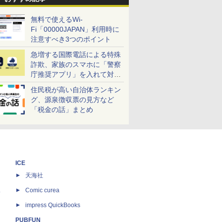
無料で使えるWi-
Fi「00000JAPAN」利用時に
注意すべき3つのポイント
急増する国際電話による特殊
詐欺、家族のスマホに「警察
庁推奨アプリ」を入れて対策
しよう！
住民税が高い自治体ランキン
グ、源泉徴収票の見方など
「税金の話」まとめ
ICE
天海社
ス
Comic curea
impress QuickBooks
PUBFUN