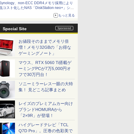
Synology、non-ECC DDR4メモリ採用により
低コスト化したNAS「DiskStation neo+」シリ
ーズ 予算を抑えて導入でき、ECCメモリへの
もっと見る
アップグレードも可能
Special Site
お値段そのままでメモリ倍
増！メモリ32GBの「お得な
ゲーミングノート」
マウス、RTX 5060 Ti搭載ゲ
ーミングPCが7万5,000円オ
フで30万円台！
ソニーミラーレス一眼の大特
集！ 見どころ記事まとめ
レイズのプレミアムカー向け
ブランドHOMURAから
「2×9R」が登場！
ハイグレードテレビ「TCL
Q7D Pro」。圧巻の色彩美で