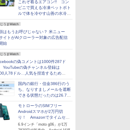
これぞ着るエアコン!! コン
ビニで買える冷凍ペットボト
ルで体を冷やす山善の水冷ベ
ストがロードバイクにちょう
じうまWatch
どいい【ぼっち・ざ・ろー
ど！その14】
類はもうお呼びじゃない？ 米ニュー
サイトがAIクローラー対象の広告配信
開始
じうまWatch
acebookの偽コメントは1000件287ド
、YouTubeの偽チャンネル登録は
000人78ドル…人気を捏造するための
格リストが公開中
国内の銀行・信金386行のう
ち、なりすましメールを遮断
できる状態だったのは26.7％
にとどまる～GMOブランド
モトローラのSIMフリー
セキュリティ調査
Androidスマホが2万円切
り！ Amazonでタイムセー
ル
6.9インチ「moto g06」が1万