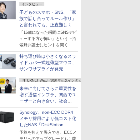
インタビュー
子どものスマホ・SNS、「家
族で話し合ってルール作り」
と言われても、正直難しくな
いですか？
「16歳になった瞬間にSNSデビ
ューする方が怖い」という上沼
紫野弁護士にヒントを聞く
持ち運び時は小さくなるスラ
イドカバー式超薄型マウス、
サンワサプライが発売
INTERNET Watch 30周年記念インタビュー
未来に向けてさらに重要性を
増す通信インフラ、関西でユ
ーザーと向き合い、社会
の“あたらしい”を起動し続け
Synology、non-ECC DDR4
る～オプテージ
メモリ採用により低コスト化
したNAS「DiskStation
neo+」シリーズ
予算を抑えて導入でき、ECCメ
モリへのアップグレードも可能