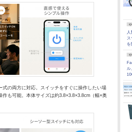
や
人
ス
を
や
F
ル
1
価
式の両方に対応。スイッチをすぐに操作したい場
可能。本体サイズは約3.8×3.8×3.8cm（幅×奥