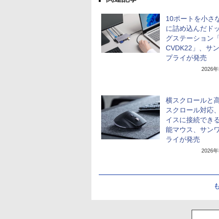
10ポートを小さ
に詰め込んだド
グステーション「U
CVDK22」、サ
プライが発売
2026
横スクロールと
スクロール対応、
イスに接続でき
能マウス、サン
ライが発売
2026