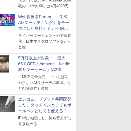
7820円で販売中。Android 16搭
載の「edge 60」は4万4820円
Web担当者Forum、「生成
AI×マーケティング」をテー
マにした無料セミナーを8月
27日にオンライン開催
サイバーエージェントや文藝春
秋、日本マイクロソフトなどが
登壇
5万冊以上が対象！ 最大
65％OFFのAmazon「Kindle
本サマーセール」第2弾
「MCP完全入門」「いちばん
やさしいAIリサーチの教本」な
どAI関連本も多数
エレコム、ゼブラと共同開発
した、タッチペンとしてもボ
ールペンとしても使える「ス
タイラスツーウェイ」発売
iPadにも紙にも、持ち替えずに
書き込める