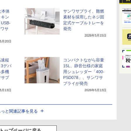
な本体
サンワサプライ、難燃
ッキン
素材を採用したネジ固
SB-
定式ケーブルトレーを
ンワサ
発売
2026年5月15日
年5月20日
高速縦
コンパクトながら容量
3デバ
15L、静音仕様の家庭
る多機
用シュレッダー「400-
ワサプ
PSD078」、サンワサ
プライが発売
年5月13日
2026年5月13日
もっと関連記事を見る
トップページに戻る