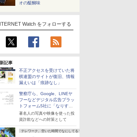
オの醍醐味
NTERNET Watch をフォローする
新記事
不正アクセスを受けていた将
棋連盟のサイトが復旧、情報
漏えいは「痕跡なし」
警察庁ら、Google、LINEヤ
フーなどデジタル広告プラッ
トフォーム5社に「なりすま
し詐欺広告」対策強化を要請
著名人の写真や映像を使った投
資詐欺などへの対策として
テレワーク、空いた時間でなにしてる？