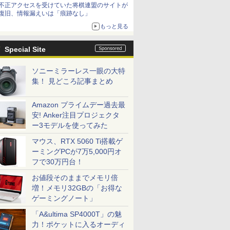
不正アクセスを受けていた将棋連盟のサイトが
復旧、情報漏えいは「痕跡なし」
もっと見る
Special Site
ソニーミラーレス一眼の大特
集！ 見どころ記事まとめ
Amazon プライムデー過去最
安! Anker注目プロジェクタ
ー3モデルを使ってみた
マウス、RTX 5060 Ti搭載ゲ
ーミングPCが7万5,000円オ
フで30万円台！
お値段そのままでメモリ倍
増！メモリ32GBの「お得な
ゲーミングノート」
「A&ultima SP4000T」の魅
力！ポケットに入るオーディ