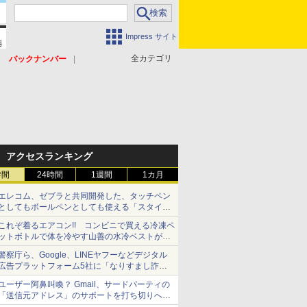
Impress サイト
全カテゴリ
バックナンバー
アクセスランキング
時間
24時間
1週間
1カ月
エレコム、ゼブラと共同開発した、タッチペン
としてもボールペンとしても使える「スタイラ
スツーウェイ」発売 iPadにも紙にも、持ち替
これぞ着るエアコン!! コンビニで買える冷凍ペ
えずに書き込める
ットボトルで体を冷やす山善の水冷ベストがロ
ードバイクにちょうどいい【ぼっち・ざ・ろー
警察庁ら、Google、LINEヤフーなどデジタル
ど！その14】【空いた時間でなにしてる？】
広告プラットフォーム5社に「なりすまし詐欺
広告」対策強化を要請 著名人の写真や映像を
ユーザー阿鼻叫喚？ Gmail、サードパーティの
使った投資詐欺などへの対策として
「送信元アドレス」のサポートを打ち切りへ
【やじうまWatch】