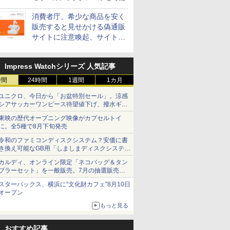
消費者庁、希少な商品を安く
販売すると見せかける偽通販
サイトに注意喚起、サイト名
とドメイン名を公表
Impress Watchシリーズ 人気記事
時間
24時間
1週間
1カ月
ユニクロ、今日から「お盆特別セール」。涼感
シアサッカーワンピース待望値下げ、撥水ギア
ショーツは1990円に
東映の歴代オープニング映像がカプセルトイ
に。全5種で8月下旬発売
令和のファミコンディスクシステム？安価に書
き換え可能なGB用「しましまディスクシステ
ム」
カルディ、オンライン限定「ネコバッグ＆タン
ブラーセット」を一般販売。7月の抽選販売の
当選無効分
スターバックス、横浜に“文化財カフェ”8月10日
オープン
もっと見る
おすすめ記事