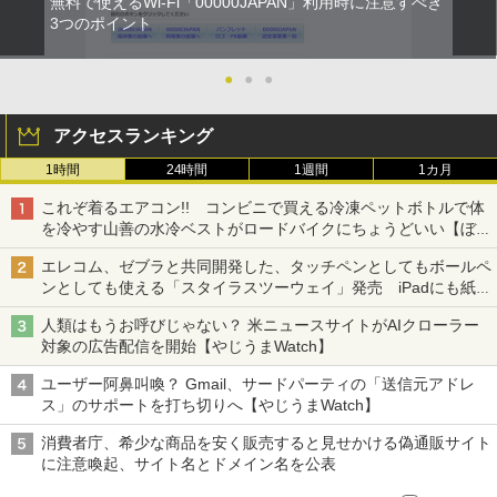
無料で使えるWi-Fi「00000JAPAN」利用時に注意すべき
3つのポイント
●
●
●
アクセスランキング
1時間
24時間
1週間
1カ月
これぞ着るエアコン!! コンビニで買える冷凍ペットボトルで体
を冷やす山善の水冷ベストがロードバイクにちょうどいい【ぼっ
ち・ざ・ろーど！その14】【空いた時間でなにしてる？】
エレコム、ゼブラと共同開発した、タッチペンとしてもボールペ
ンとしても使える「スタイラスツーウェイ」発売 iPadにも紙に
も、持ち替えずに書き込める
人類はもうお呼びじゃない？ 米ニュースサイトがAIクローラー
対象の広告配信を開始【やじうまWatch】
ユーザー阿鼻叫喚？ Gmail、サードパーティの「送信元アドレ
ス」のサポートを打ち切りへ【やじうまWatch】
消費者庁、希少な商品を安く販売すると見せかける偽通販サイト
に注意喚起、サイト名とドメイン名を公表