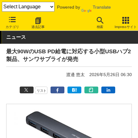
Powered by
Translate
INTERNET Watch
ハードウェア
周辺機器
カテゴリ
過去記事
検索
Impressサイト
ニュース
最大90WのUSB PD給電に対応する小型USBハブ2
製品、サンワサプライが発売
渡邊 悠太
2026年5月26日 06:30
リスト