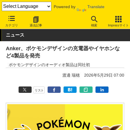
Powered by
Translate
INTERNET Watch
ハードウェア
周辺機器
カテゴリ
過去記事
検索
Impressサイト
ニュース
Anker、ポケモンデザインの充電器やイヤホンな
ど4製品を発売
ポケモンデザインのオーディオ製品は同社初
渡邊 瑞穂
2026年5月29日 07:00
リスト