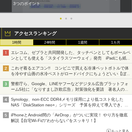
3つのポイント
●
●
●
アクセスランキング
1時間
24時間
1週間
1カ月
エレコム、ゼブラと共同開発した、タッチペンとしてもボールペ
ンとしても使える「スタイラスツーウェイ」発売 iPadにも紙に
も、持ち替えずに書き込める
これぞ着るエアコン!! コンビニで買える冷凍ペットボトルで体
を冷やす山善の水冷ベストがロードバイクにちょうどいい【ぼっ
ち・ざ・ろーど！その14】【空いた時間でなにしてる？】
警察庁ら、Google、LINEヤフーなどデジタル広告プラットフォ
ーム5社に「なりすまし詐欺広告」対策強化を要請 著名人の写
真や映像を使った投資詐欺などへの対策として
Synology、non-ECC DDR4メモリ採用により低コスト化した
NAS「DiskStation neo+」シリーズ 予算を抑えて導入でき、
ECCメモリへのアップグレードも可能
iPhoneとAndroid間の「AirDrop」がついに実現！ やり方を徹底
解説【自宅Wi-Fiの“わからない”をスッキリ！】
もっと見る