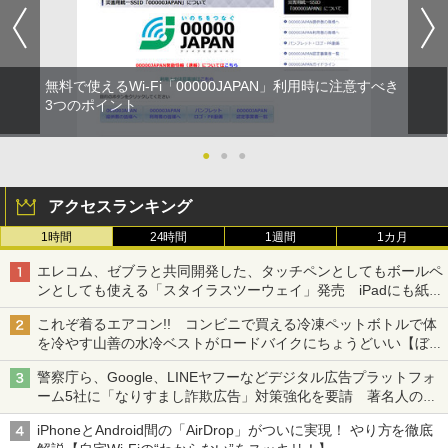
無料で使えるWi-Fi「00000JAPAN」利用時に注意すべき
3つのポイント
●
●
●
アクセスランキング
1時間
24時間
1週間
1カ月
エレコム、ゼブラと共同開発した、タッチペンとしてもボールペ
ンとしても使える「スタイラスツーウェイ」発売 iPadにも紙に
も、持ち替えずに書き込める
これぞ着るエアコン!! コンビニで買える冷凍ペットボトルで体
を冷やす山善の水冷ベストがロードバイクにちょうどいい【ぼっ
ち・ざ・ろーど！その14】【空いた時間でなにしてる？】
警察庁ら、Google、LINEヤフーなどデジタル広告プラットフォ
ーム5社に「なりすまし詐欺広告」対策強化を要請 著名人の写
真や映像を使った投資詐欺などへの対策として
iPhoneとAndroid間の「AirDrop」がついに実現！ やり方を徹底