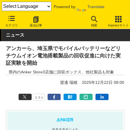
Powered by
Translate
INTERNET Watch
ハードウェア
周辺機器
カテゴリ
過去記事
検索
Impressサイト
ニュース
アンカーら、埼玉県でモバイルバッテリーなどリ
チウムイオン電池搭載製品の回収促進に向けた実
証実験を開始
県内のAnker Store3店舗に回収ボックス、他社製品も対象
渡邊 瑞穂
2025年12月22日 08:00
リスト