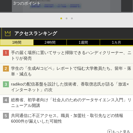
3つのポイント
●
●
●
アクセスランキング
1時間
24時間
1週間
1カ月
手の届く場所に置いてサッと掃除できるハンディクリーナー、ニ
トリが発売
学生の「生成AIコピペ」レポートで悩む大学教員たち。留年・落
単・減点も
radikoの配信基盤を設計した技術者、香取啓志氏が語る「放送×
インターネット」の次
総務省、初学者向け「社会人のためのデータサイエンス入門」リ
ニューアル開講
共同通信に不正アクセス。職員・加盟社・取引先などの情報
6000件が漏えいした可能性
もっと見る