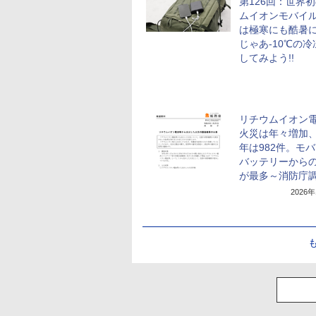
第126回：世界
ムイオンモバイ
は極寒にも酷暑に
じゃあ-10℃の
してみよう!!
リチウムイオン
火災は年々増加、2
年は982件。モ
バッテリーから
が最多～消防庁
2026