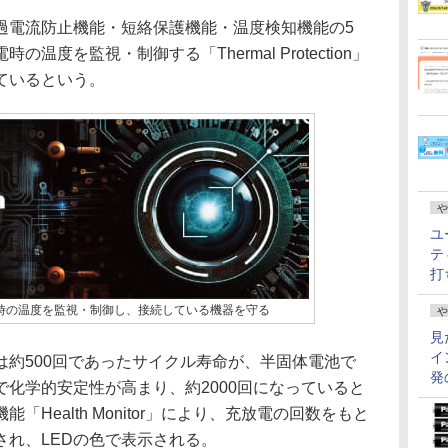
電流防止機能・短絡保護機能・温度検知機能の5
度を監視・制御する「Thermal Protection」
ているという。
や
ユ
テ
打
on」で通電時の温度を監視・制御し、接続している機器を守る
や
見
イ
約500回であったサイクル寿命が、半固体電池で
発
化学的安定性が高まり、約2000回になっていると
Health Monitor」により、充放電の回数をもと
され、LEDの色で表示される。