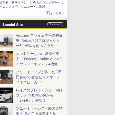
総務省、初学者向け「社会人のためのデータサ
イエンス入門」リニューアル開講
もっと見る
Special Site
Amazon プライムデー過去最
安! Anker注目プロジェクタ
ー3モデルを使ってみた
エントリーなのに脅威の実
力!「Osprey」Noble Audioワ
イヤレスイヤフォン4機種を
一気に聴く
クリエイティブが作った2万
円台の“小さなピュアオーデ
ィオスピーカー”
レイズのプレミアムカー向け
ブランドHOMURAから
「2×9R」が登場！
ソニーミラーレス一眼の大特
集！ 見どころ記事まとめ