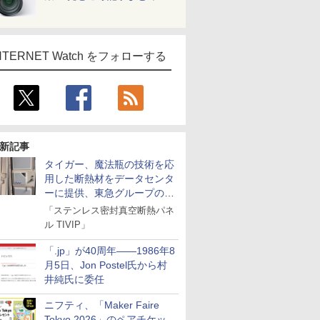
NTERNET Watch をフォローする
新記事
タイガー、魔法瓶の技術を応
用した断熱材をデータセンタ
ーに提供、東急グループの実
証実験で
「ステンレス密封真空断熱パネ
ル TIVIP」
「.jp」が40周年――1986年8
月5日、Jon Postel氏から村
井純氏に委任
ニフティ、「Maker Faire
Tokyo 2026」のペアチケッ