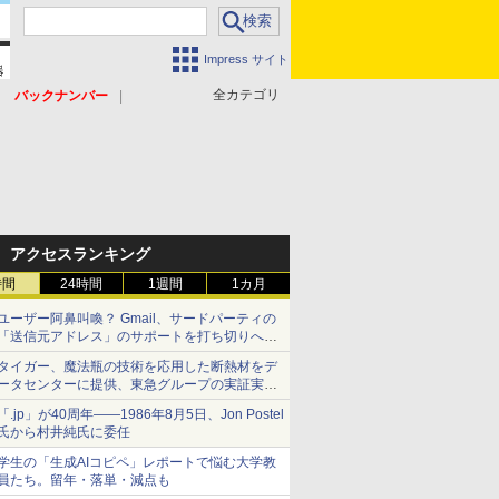
Impress サイト
全カテゴリ
バックナンバー
アクセスランキング
時間
24時間
1週間
1カ月
ユーザー阿鼻叫喚？ Gmail、サードパーティの
「送信元アドレス」のサポートを打ち切りへ
【やじうまWatch】
タイガー、魔法瓶の技術を応用した断熱材をデ
ータセンターに提供、東急グループの実証実験
で 「ステンレス密封真空断熱パネル TIVIP」
「.jp」が40周年――1986年8月5日、Jon Postel
氏から村井純氏に委任
学生の「生成AIコピペ」レポートで悩む大学教
員たち。留年・落単・減点も