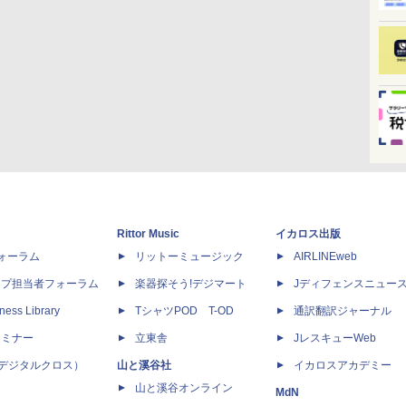
Rittor Music
イカロス出版
dフォーラム
リットーミュージック
AIRLINEweb
ップ担当者フォーラム
楽器探そう!デジマート
Jディフェンスニュー
ness Library
TシャツPOD T-OD
通訳翻訳ジャーナル
セミナー
立東舎
JレスキューWeb
 X（デジタルクロス）
山と溪谷社
イカロスアカデミー
山と溪谷オンライン
MdN