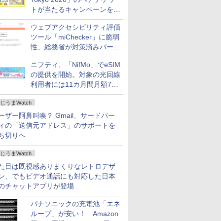
トが当たるキャンペーンをX
で実施。8月16日まで
ウェブアクセシビリティ評価
ツール「miChecker」に脆弱
性、総務省が対策済みバージ
ョンへの更新を呼び掛け
ニフティ、「NifMo」でeSIM
の提供を開始。対象の光回線
利用者には11カ月間月額770
円割引のキャンペーン
じうまWatch
ーザー阿鼻叫喚？ Gmail、サードパー
ィの「送信元アドレス」のサポートを
ち切りへ
じうまWatch
た目は既視感ありまくりなレトロデザ
ン、でもビデオ通話にも対応した日本
のチャットアプリが登場
パナソニックの充電池「エネ
ループ」が安い！ Amazon