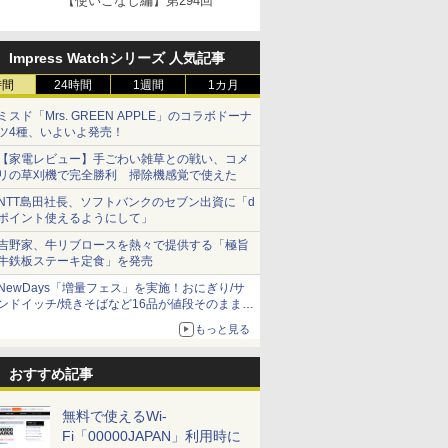
【使いこなし編】第294回
Impress Watchシリーズ 人気記事
時間
24時間
1週間
1カ月
ミスド「Mrs. GREEN APPLE」のコラボドーナ
ツ4種、いよいよ発売！
【家電レビュー】手ごわい雑草との戦い、コメ
リの草刈機で完全勝利 掃除機感覚で使えた
NTT島田社長、ソフトバンクのセブン出資に「d
ポイント使えるようにして」
吉野家、牛リブロースを熱々で提供する「極旨
牛鉄板ステーキ定食」を発売
NewDays「増量フェス」を実施！おにぎり/サ
ンドイッチ/焼きそばなど16品が値段そのままで
ボリュームアップ
もっと見る
おすすめ記事
無料で使えるWi-
Fi「00000JAPAN」利用時に