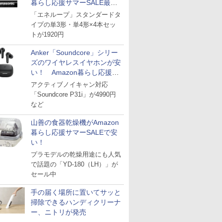
暮らし応援サマーSALE最終
日
「エネループ」スタンダードタ
イプの単3形・単4形×4本セッ
トが1920円
Anker「Soundcore」シリー
ズのワイヤレスイヤホンが安
い！ Amazon暮らし応援サ
マーSALE
アクティブノイキャン対応
「Soundcore P31i」が4990円
など
山善の食器乾燥機がAmazon
暮らし応援サマーSALEで安
い！
プラモデルの乾燥用途にも人気
で話題の「YD-180（LH）」が
セール中
手の届く場所に置いてサッと
掃除できるハンディクリーナ
ー、ニトリが発売