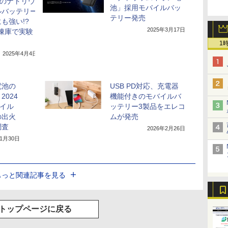
初のナトリウ
池」採用モバイルバッ
ルバッテリー
テリー発売
も強い!?
2025年3月17日
冷凍庫で実験
1
2025年4月4日
電池の
USB PD対応、充電器
024
機能付きのモバイルバ
バイル
ッテリー3製品をエレコ
の出火
ムが発売
調査
2026年2月26日
年1月30日
もっと関連記事を見る
トップページに戻る