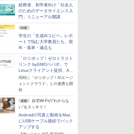
総務省、初学者向け「社会人
のためのデータサイエンス入
門」リニューアル開講
特集
学生の「生成AIコピペ」レポ
ートで悩む大学教員たち。留
年・落単・減点も
「ロリポップ！ゼロトラスト
リンク byGMOペパボ」で
Linuxクライアント提供、AI
エージェントの接続が容易に
同時に「ロリポップ！AIエージ
ェントクラウド」との連携も開
始
自宅Wi-Fiの“わからな
連載
い”をスッキリ！
Androidの写真と動画をMac
にUSBケーブル接続でバック
アップする