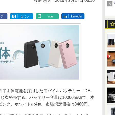
渡邊 悠太
2026年2月27日 06:30
ェア
はてブ
note
LinkedIn
半固体電池を採用したモバイルバッテリー「DE-
から順次発売する。バッテリー容量は10000mAhで、本
ンク、ホワイトの4色。市場想定価格は8480円。