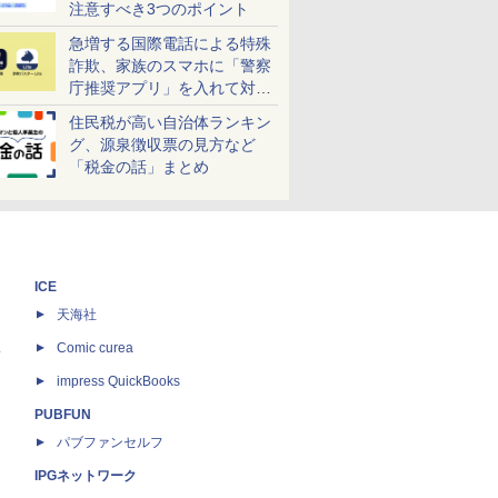
注意すべき3つのポイント
急増する国際電話による特殊
詐欺、家族のスマホに「警察
庁推奨アプリ」を入れて対策
しよう！
住民税が高い自治体ランキン
グ、源泉徴収票の見方など
「税金の話」まとめ
ICE
天海社
ス
Comic curea
impress QuickBooks
PUBFUN
パブファンセルフ
IPGネットワーク