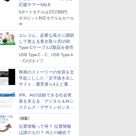
応援サマーSALE
5ポートモデルは3万2380円、
ギガビット対応モデルもセール
中
エレコム、必要な長さに調節
して使える巻き取り式USB
Type-Cケーブル2製品を発売
USB Type-C－C、USB Type-A
－Cの2タイプ
映画のストーリーの全容を文
字起こしした「文字抜き出し
サイト」運営者ら4人と運営
法人に有罪判決
IPA、AIの信頼できる社会実
装を支える「デジタル＆AIシ
ステムズ・デザインセンタ
ー」新設
特集
位置情報って何？ 位置情報
は誰のもの？ AIとの融合で