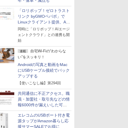
年・落単・減点も
「ロリポップ！ゼロトラスト
リンク byGMOペパボ」で
Linuxクライアント提供、AI
エージェントの接続が容易に
同時に「ロリポップ！AIエージ
ェントクラウド」との連携も開
始
自宅Wi-Fiの“わからな
連載
い”をスッキリ！
Androidの写真と動画をMac
にUSBケーブル接続でバック
アップする
【使いこなし編】第294回
共同通信に不正アクセス。職
員・加盟社・取引先などの情
報6000件が漏えいした可能
性
エレコムのUSBポート付き電
源タップがAmazon暮らし応
援サマーSALEでお得に