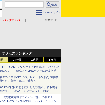
Impress サイト
全カテゴリ
バックナンバー
アクセスランキング
時間
24時間
1週間
1カ月
「LINE GAME」で発生した内部識別子の外部送
信について、総務省がLINEヤフーに行政指導
学生の「生成AIコピペ」レポートで悩む大学教
員たち。留年・落単・減点も
radikoの配信基盤を設計した技術者、香取啓志
氏が語る「放送×インターネット」の次
USB充電式電動ドライバーに第三の刺客？
MAKERZのデジタル電動ドライバー「SD-FA-
2000L」を、ベッセル、パナソニックと比較し