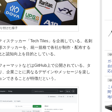
に貼り付けた様子
テッカー「Tech Tiles」を企画している。名刺
六角形ステッカーを、統一規格で各社が制作・配布する
化と認知向上を目的としている。
や
ガ
ーマットなどはGitHub上で公開されている。タ
自
応
り、企業ごとに異なるデザインやメッセージを楽し
ョンできることが特徴だという。
や
こ
間
地