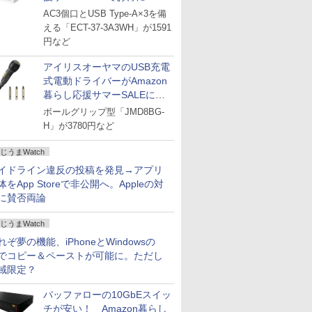
AC3個口とUSB Type-A×3を備
える「ECT-37-3A3WH」が1591
円など
アイリスオーヤマのUSB充電
式電動ドライバーがAmazon
暮らし応援サマーSALEに登
場
ボールグリップ型「JMD8BG-
H」が3780円など
じうまWatch
イドライン違反の投稿を発見→アプリ
体をApp Storeで非公開へ。Appleの対
に賛否両論
じうまWatch
れぞ夢の機能、iPhoneとWindowsの
でコピー＆ペーストが可能に。ただし
域限定？
バッファローの10GbEスイッ
チが安い！ Amazon暮らし