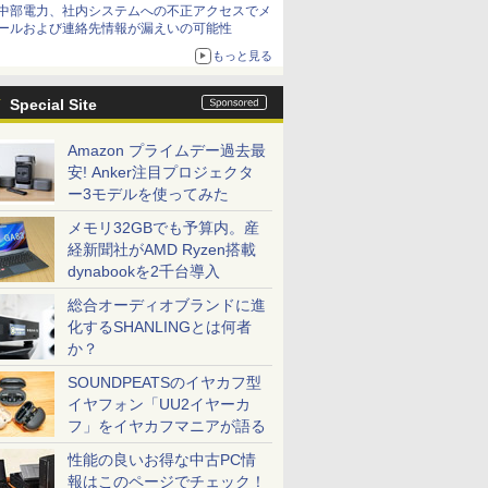
中部電力、社内システムへの不正アクセスでメ
てみた 【テレワークグッズ・ミニレビュー 第
ールおよび連絡先情報が漏えいの可能性
165回】
もっと見る
Special Site
Amazon プライムデー過去最
安! Anker注目プロジェクタ
ー3モデルを使ってみた
メモリ32GBでも予算内。産
経新聞社がAMD Ryzen搭載
dynabookを2千台導入
総合オーディオブランドに進
化するSHANLINGとは何者
か？
SOUNDPEATSのイヤカフ型
イヤフォン「UU2イヤーカ
フ」をイヤカフマニアが語る
性能の良いお得な中古PC情
報はこのページでチェック！