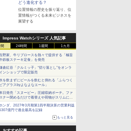
どう進化する？
位置情報の歴史を振り返り、位
置情報がつくる未来ビジネスを
展望する
Impress Watchシリーズ 人気記事
時間
24時間
1週間
1カ月
吉野家、牛リブロースを熱々で提供する「極旨
牛鉄板ステーキ定食」を発売
鎌倉紅谷「クルミッ子」“切り落とし”をオンラ
インショップで限定販売
水を飲まずにビールを飲むと倒れる「ふらつく
ビアグラスbyよなよなエール」
本日発売「スヌーピー」圧縮収納ポーチ。ファ
スナー閉めるだけで着替えや荷物がスリムにま
とまる
ホンダ、2027年3月期第1四半期決算の営業利益
5307億円で過去最高を記録
もっと見る
おすすめ記事