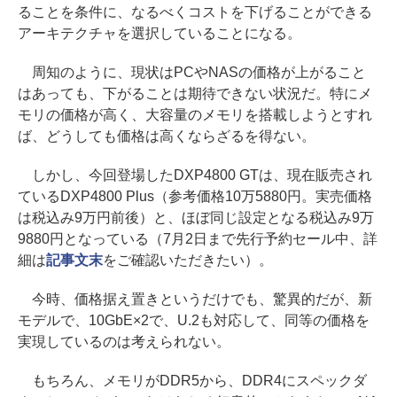
ることを条件に、なるべくコストを下げることができる
アーキテクチャを選択していることになる。
周知のように、現状はPCやNASの価格が上がること
はあっても、下がることは期待できない状況だ。特にメ
モリの価格が高く、大容量のメモリを搭載しようとすれ
ば、どうしても価格は高くならざるを得ない。
しかし、今回登場したDXP4800 GTは、現在販売され
ているDXP4800 Plus（参考価格10万5880円。実売価格
は税込み9万円前後）と、ほぼ同じ設定となる税込み9万
9880円となっている（7月2日まで先行予約セール中、詳
細は
記事文末
をご確認いただきたい）。
今時、価格据え置きというだけでも、驚異的だが、新
モデルで、10GbE×2で、U.2も対応して、同等の価格を
実現しているのは考えられない。
もちろん、メモリがDDR5から、DDR4にスペックダ