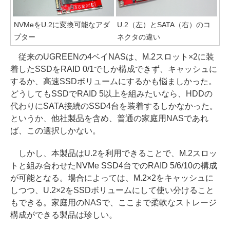
NVMeをU.2に変換可能なアダ
U.2（左）とSATA（右）のコ
プター
ネクタの違い
従来のUGREENの4ベイNASは、M.2スロット×2に装
着したSSDをRAID 0/1でしか構成できず、キャッシュに
するか、高速SSDボリュームにするかも悩ましかった。
どうしてもSSDでRAID 5以上を組みたいなら、HDDの
代わりにSATA接続のSSD4台を装着するしかなかった。
というか、他社製品を含め、普通の家庭用NASであれ
ば、この選択しかない。
しかし、本製品はU.2を利用できることで、M.2スロッ
トと組み合わせたNVMe SSD4台でのRAID 5/6/10の構成
が可能となる。場合によっては、M.2×2をキャッシュに
しつつ、U.2×2をSSDボリュームにして使い分けること
もできる。家庭用のNASで、ここまで柔軟なストレージ
構成ができる製品は珍しい。