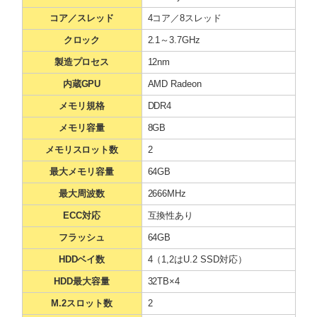
コア／スレッド
4コア／8スレッド
クロック
2.1～3.7GHz
製造プロセス
12nm
内蔵GPU
AMD Radeon
メモリ規格
DDR4
メモリ容量
8GB
メモリスロット数
2
最大メモリ容量
64GB
最大周波数
2666MHz
ECC対応
互換性あり
フラッシュ
64GB
HDDベイ数
4（1,2はU.2 SSD対応）
HDD最大容量
32TB×4
M.2スロット数
2