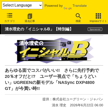
Powered by
Translate
INTERNET Watch
ハードウェア
ストレージ
カテゴリ
過去記事
検索
Impressサイト
清水理史の「イニシャルB」【特別編】
あらゆる面でコスパがいい!! さらに先行予約で
20％オフだと!? ユーザー視点で「ちょうどい
い」UGREENの新モデル「NASync DXP4800
GT」が今買い時!!
提供：
株式会社ユーグリーン・ジャパン
清水 理史
2026年6月22日 06:00