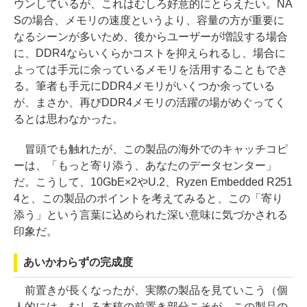
ウンしているが、これはむしろ好意的にとらえたい。NA
Sの場合、メモリの速度というより、容量の方が重要に
なるシーンが多いため、後からユーザーが増設する場合
に、DDR4ならいくらかコストを抑えられるし、場合に
よっては手元に余っているメモリを活用することもでき
る。筆者も手元にDDR4メモリがいくつか余っている
が、まさか、再びDDR4メモリの活躍の場がめぐってく
るとは思わなかった。
冒頭でも触れたが、この製品の海外でのキャッチコピ
ーは、「もっと寄り添う、あなたのデータセンター」
だ。こうして、10GbE×2やU.2、Ryzen Embedded R251
4と、この製品のポイントを考えてみると、この「寄り
添う」という言葉に込められた深い意味に気づかされる
印象だ。
あいかわらずの完成度
前置きが長くなったが、実際の製品を見ていこう（個
人的には、むしろ本稿の前置き部分こそが、この製品の