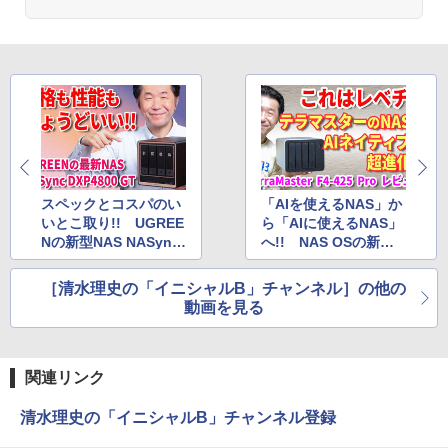
スペックとコスパのい
「AIを使えるNAS」か
いとこ取り!! UGREE
ら「AIに使えるNAS」
Nの新型NAS NASync
へ!! NAS OSの新た
DXP4800 GTはなにが
な一歩を踏み出したTe
スゴいのか？ 動画で
rraMasterの新OSと
［清水理史の「イニシャルB」チャンネル］の他の
徹底解説
「F4-425 Pro」を動画
動画を見る
で紹介
関連リンク
清水理史の「イニシャルB」チャンネル登録