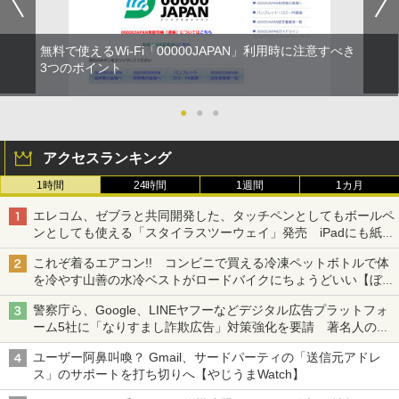
無料で使えるWi-Fi「00000JAPAN」利用時に注意すべき
3つのポイント
●
●
●
アクセスランキング
1時間
24時間
1週間
1カ月
エレコム、ゼブラと共同開発した、タッチペンとしてもボールペ
ンとしても使える「スタイラスツーウェイ」発売 iPadにも紙に
も、持ち替えずに書き込める
これぞ着るエアコン!! コンビニで買える冷凍ペットボトルで体
を冷やす山善の水冷ベストがロードバイクにちょうどいい【ぼっ
ち・ざ・ろーど！その14】【空いた時間でなにしてる？】
警察庁ら、Google、LINEヤフーなどデジタル広告プラットフォ
ーム5社に「なりすまし詐欺広告」対策強化を要請 著名人の写
真や映像を使った投資詐欺などへの対策として
ユーザー阿鼻叫喚？ Gmail、サードパーティの「送信元アドレ
ス」のサポートを打ち切りへ【やじうまWatch】