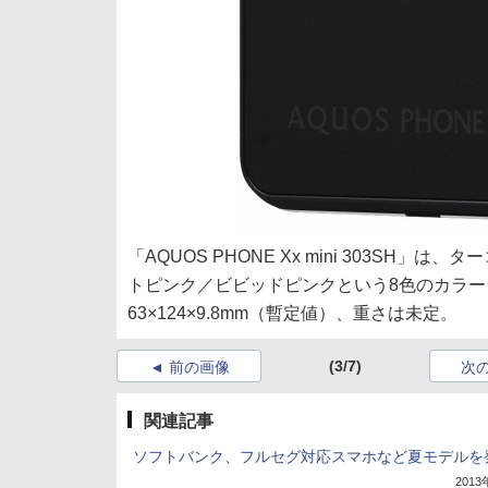
「AQUOS PHONE Xx mini 303S
トピンク／ビビッドピンクという8色のカラ
63×124×9.8mm（暫定値）、重さは未定。
(3/7)
前の画像
次
関連記事
ソフトバンク、フルセグ対応スマホなど夏モデルを
201