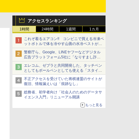
アクセスランキング
1時間
24時間
1週間
1カ月
これぞ着るエアコン!! コンビニで買える冷凍ペ
ットボトルで体を冷やす山善の水冷ベストがロ
ードバイクにちょうどいい【ぼっち・ざ・ろー
警察庁ら、Google、LINEヤフーなどデジタル
ど！その14】【空いた時間でなにしてる？】
広告プラットフォーム5社に「なりすまし詐欺
広告」対策強化を要請 著名人の写真や映像を
エレコム、ゼブラと共同開発した、タッチペン
使った投資詐欺などへの対策として
としてもボールペンとしても使える「スタイラ
スツーウェイ」発売 iPadにも紙にも、持ち替
不正アクセスを受けていた将棋連盟のサイトが
えずに書き込める
復旧、情報漏えいは「痕跡なし」
総務省、初学者向け「社会人のためのデータサ
イエンス入門」リニューアル開講
もっと見る