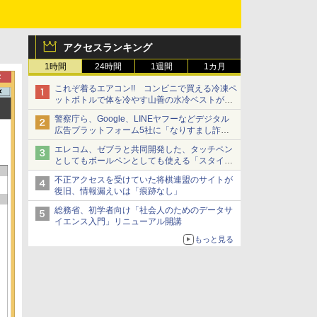
アクセスランキング
1時間
24時間
1週間
1カ月
これぞ着るエアコン!! コンビニで買える冷凍ペ
ットボトルで体を冷やす山善の水冷ベストがロ
ードバイクにちょうどいい【ぼっち・ざ・ろー
警察庁ら、Google、LINEヤフーなどデジタル
ど！その14】【空いた時間でなにしてる？】
広告プラットフォーム5社に「なりすまし詐欺
広告」対策強化を要請 著名人の写真や映像を
エレコム、ゼブラと共同開発した、タッチペン
使った投資詐欺などへの対策として
としてもボールペンとしても使える「スタイラ
スツーウェイ」発売 iPadにも紙にも、持ち替
不正アクセスを受けていた将棋連盟のサイトが
えずに書き込める
復旧、情報漏えいは「痕跡なし」
総務省、初学者向け「社会人のためのデータサ
イエンス入門」リニューアル開講
もっと見る