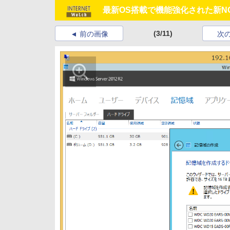
最新OS搭載で機能強化された新NOW
(3/11)
前の画像
次