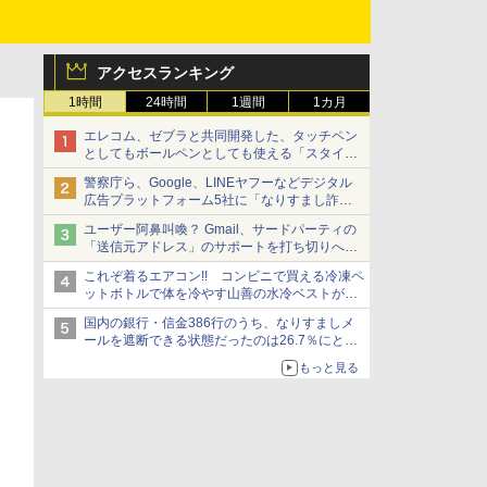
アクセスランキング
1時間
24時間
1週間
1カ月
エレコム、ゼブラと共同開発した、タッチペン
としてもボールペンとしても使える「スタイラ
スツーウェイ」発売 iPadにも紙にも、持ち替
警察庁ら、Google、LINEヤフーなどデジタル
えずに書き込める
広告プラットフォーム5社に「なりすまし詐欺
広告」対策強化を要請 著名人の写真や映像を
ユーザー阿鼻叫喚？ Gmail、サードパーティの
使った投資詐欺などへの対策として
「送信元アドレス」のサポートを打ち切りへ
【やじうまWatch】
これぞ着るエアコン!! コンビニで買える冷凍ペ
ットボトルで体を冷やす山善の水冷ベストがロ
ードバイクにちょうどいい【ぼっち・ざ・ろー
国内の銀行・信金386行のうち、なりすましメ
ど！その14】【空いた時間でなにしてる？】
ールを遮断できる状態だったのは26.7％にとど
まる～GMOブランドセキュリティ調査
もっと見る