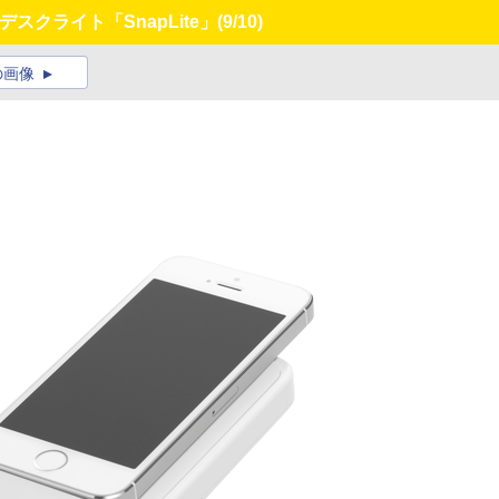
デスクライト「SnapLite」
(9/10)
の画像