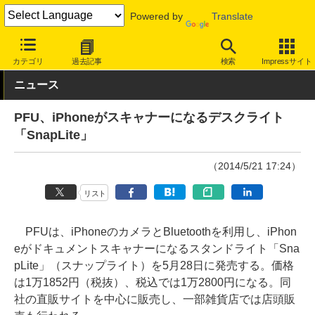
Powered by
Translate
INTERNET Watch
ハードウェア
周辺機器
カテゴリ
過去記事
検索
Impressサイト
ニュース
PFU、iPhoneがスキャナーになるデスクライト
「SnapLite」
（2014/5/21 17:24）
リスト
PFUは、iPhoneのカメラとBluetoothを利用し、iPhon
eがドキュメントスキャナーになるスタンドライト「Sna
pLite」（スナップライト）を5月28日に発売する。価格
は1万1852円（税抜）、税込では1万2800円になる。同
社の直販サイトを中心に販売し、一部雑貨店では店頭販