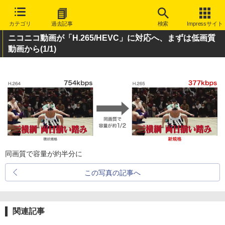
カテゴリ
過去記事
検索
Impressサイト
ニコニコ動画が「H.265/HEVC」に対応へ、まずは低画質
動画から
(1/1)
同画質で容量が約半分に
この写真の記事へ
関連記事