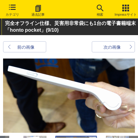
カテゴリ
過去記事
検索
Impressサイト
完全オフライン仕様、災害用非常袋にも1台の電子書籍端末
「honto pocket」
(9/10)
前の画像
次の画像