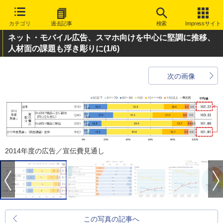
カテゴリ
過去記事
検索
Impressサイト
ネット・モバイル広告、スマホ向けを中心に堅調に推移、
人材面の課題も浮き彫りに
(1/6)
次の画像
2014年度の広告／宣伝費見通し
この写真の記事へ