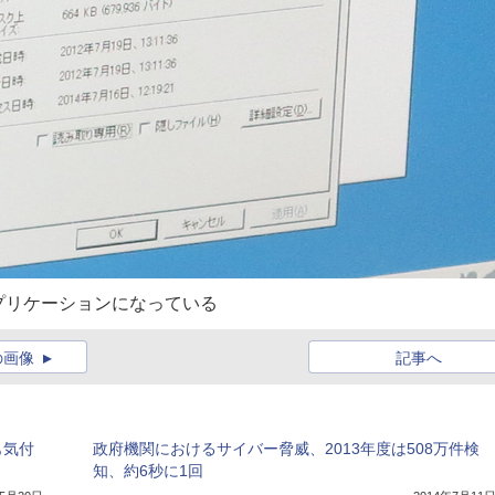
プリケーションになっている
の画像
記事へ
も気付
政府機関におけるサイバー脅威、2013年度は508万件検
知、約6秒に1回