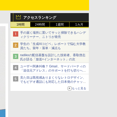
アクセスランキング
1時間
24時間
1週間
1カ月
手の届く場所に置いてサッと掃除できるハンデ
ィクリーナー、ニトリが発売
学生の「生成AIコピペ」レポートで悩む大学教
員たち。留年・落単・減点も
radikoの配信基盤を設計した技術者、香取啓志
氏が語る「放送×インターネット」の次
ユーザー阿鼻叫喚？ Gmail、サードパーティの
「送信元アドレス」のサポートを打ち切りへ
【やじうまWatch】
見た目は既視感ありまくりなレトロデザイン、
でもビデオ通話にも対応した日本発のチャット
アプリが登場【やじうまWatch】
もっと見る